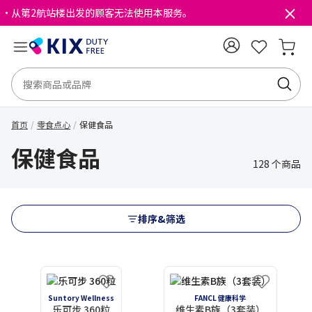
・从第2航站楼出发的顾客无法使用本服务。
首页
零食点心
保健食品
保健食品
128 个商品
排序&筛选
Suntory Wellness
FANCL 健康科学
乐可步 360粒
维生素B族（3套装）