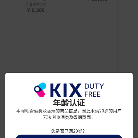
Cigarette
¥ 6,300
年龄认证
Marlboro
万宝路 KS 硬盒 400
Marlboro
本网站含酒类及香烟的商品信息，因此未满20岁的用户
¥ 8,000
MARLBORO MENTHOL 8
无法浏览酒类及香烟页面。
BOX 400
免税店限定
¥ 8,000
您是否已满20岁？
免税店限定