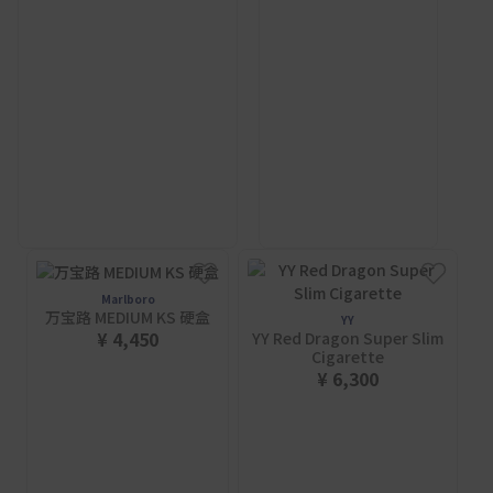
Marlboro
万宝路 MEDIUM KS 硬盒
YY
¥ 4,450
YY Red Dragon Super Slim
Cigarette
¥ 6,300