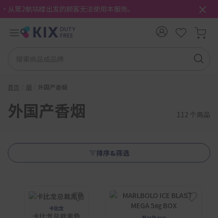
・从第2航站楼出发的顾客无法使用本服务。
首页
烟
外国产香烟
外国产香烟
112 个商品
排序&筛选
卡比龙
卡比龙总裁黑色
Marlboro