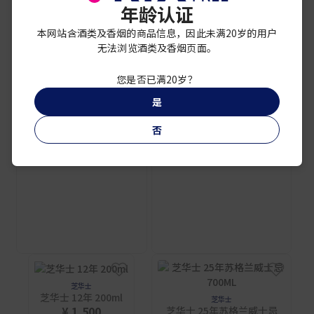
年龄认证
芝华士
本网站含酒类及香烟的商品信息，因此未满20岁的用户
芝华士EXTRA雪莉桶 1升
芝华士
无法浏览酒类及香烟页面。
¥ 8,000
芝华士·耀苏格兰威士忌
1000ML
¥ 32,000
您是否已满20岁？
是
否
芝华士
芝华士 12年 200ml
芝华士
¥ 1,500
芝华士 25年苏格兰威士忌