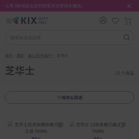
・从第2航站楼出发的顾客无法使用本服务。
首页
酒类
威士忌(外国产)
芝华士
芝华士
15 个商品
排序&筛选
芝华士
芝华士