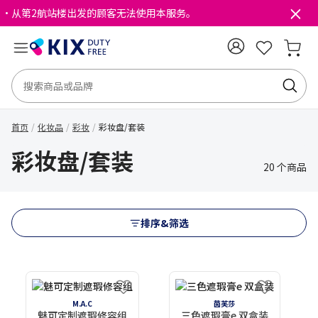
・从第2航站楼出发的顾客无法使用本服务。
首页
化妆品
彩妆
彩妆盘/套装
彩妆盘/套装
20 个商品
排序&筛选
M.A.C
茵芙莎
魅可定制遮瑕修容组
三色遮瑕膏e 双盒装