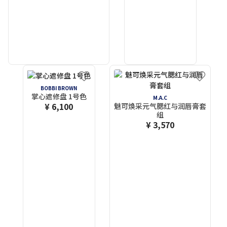
BOBBI BROWN
掌心遮修盘 1号色
M.A.C
¥ 6,100
魅可焕采元气腮红与润唇膏套
组
¥ 3,570