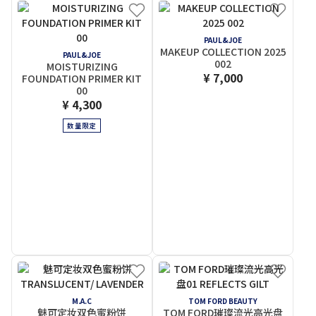
PAUL&JOE
MAKEUP COLLECTION 2025
PAUL&JOE
002
MOISTURIZING
¥ 7,000
FOUNDATION PRIMER KIT
00
¥ 4,300
数量限定
M.A.C
TOM FORD BEAUTY
魅可定妆双色蜜粉饼
TOM FORD璀璨流光高光盘