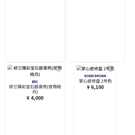
BOBBI BROWN
掌心遮修盘 2号色
娇兰
¥ 6,100
娇兰臻彩宝石唇膏壳(夜莺皓
月)
¥ 4,000