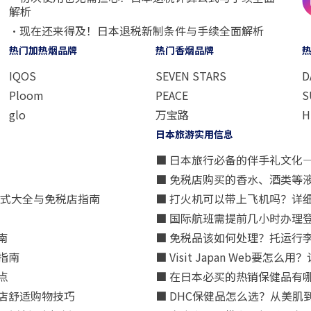
解析
・现在还来得及！日本退税新制条件与手续全面解析
热门加热烟品牌
热门香烟品牌
IQOS
SEVEN STARS
D
Ploom
PEACE
S
glo
万宝路
H
日本旅游实用信息
■ 日本旅行必备的伴手礼文化
■ 免税店购买的香水、酒类等
方式大全与免税店指南
■ 打火机可以带上飞机吗？详
■ 国际航班需提前几小时办理
南
■ 免税品该如何处理？托运行
指南
■ Visit Japan Web
点
■ 在日本必买的热销保健品有
店舒适购物技巧
■ DHC保健品怎么选？从美