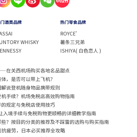
热门酒类品牌
热门零食品牌
ASSAI
ROYCE'
UNTORY WHISKY
薯条三兄弟
ENNESSY
ISHIYA( 白色恋人 )
——在关西机场购买各地名品甜点
液体，是否可以带上飞机？
细解说登机随身物品携带规则
登机手续？机场免税店高效购物指南
李的规定与免税店使用技巧
要怎么用？让入境手续与免税购物更顺畅的详细教学指南
哪些？按目的分类的推荐及不踩雷的选购与购买指南
肌到抗疲劳，日本必买推荐全攻略