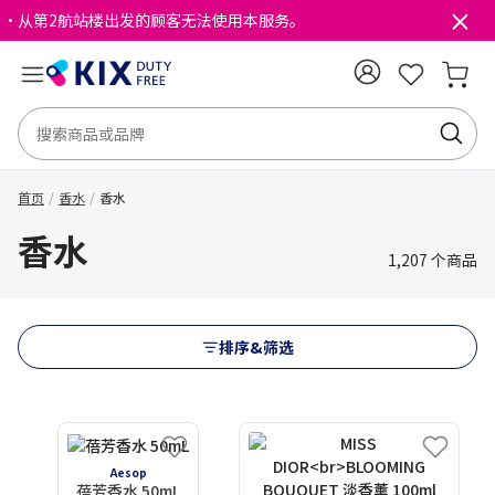
・从第2航站楼出发的顾客无法使用本服务。
首页
香水
香水
香水
1,207 个商品
排序&筛选
Aesop
蓓芳香水 50mL