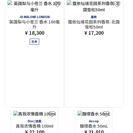
JO MALONE LONDON
蔻依
英国梨与小苍兰 香水 100毫
蔻依仙境花园系列香氛-北国
升
雪松50ml
¥ 18,300
¥ 17,200
热卖
Dior/迪奧
Aesop
真我浓情香精 100ml
馥璨香水 50mL
¥ 22,100
¥ 21,010