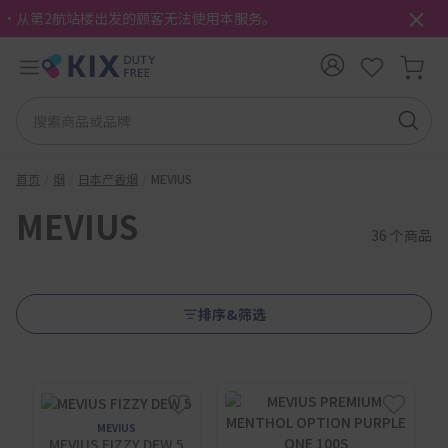
・从第2航站楼出发的顾客无法使用本服务。
首页
烟
日本产香烟
MEVIUS
MEVIUS
36 个商品
排序&筛选
MEVIUS
MEVIUS FIZZY DEW 5