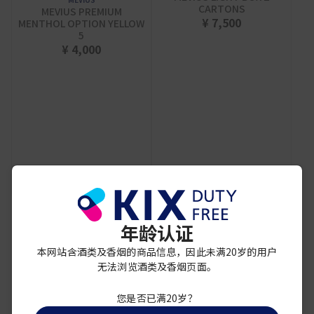
CARTONS
MEVIUS PREMIUM
¥ 7,500
MENTHOL OPTION YELLOW
5
¥ 4,000
年龄认证
MEVIUS
MEVIUS ONE 100'S BOX
MEVIUS
本网站含酒类及香烟的商品信息，因此未满20岁的用户
¥ 4,000
MEVIUS EXTRA LIGHTS BOX
无法浏览酒类及香烟页面。
¥ 4,000
您是否已满20岁？