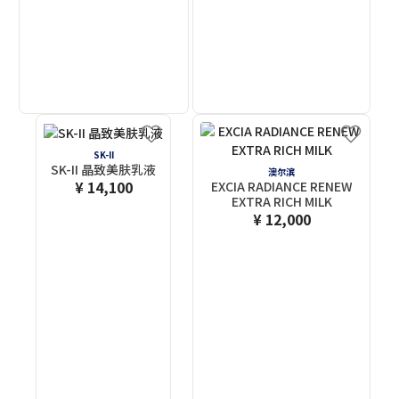
SK-II
SK-II 晶致美肤乳液
澳尔滨
¥ 14,100
EXCIA RADIANCE RENEW
EXTRA RICH MILK
¥ 12,000