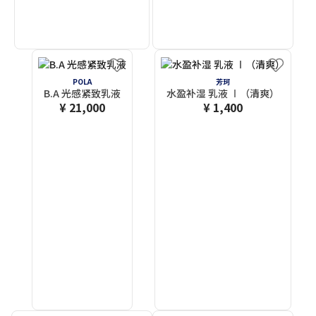
POLA
芳珂
B.A 光感紧致乳液
水盈补湿 乳液 Ⅰ（清爽）
¥ 21,000
¥ 1,400