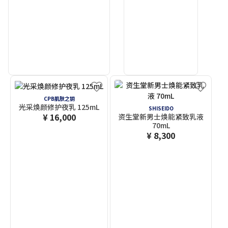
CPB肌肤之钥
光采焕颜修护夜乳 125mL
SHISEIDO
¥ 16,000
资生堂新男士焕能紧致乳液
70mL
¥ 8,300