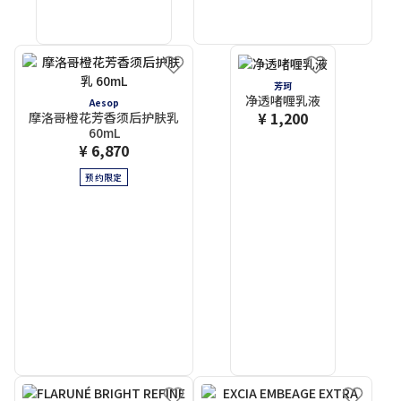
芳珂
净透啫喱乳液
Aesop
¥ 1,200
摩洛哥橙花芳香须后护肤乳
60mL
¥ 6,870
预约限定