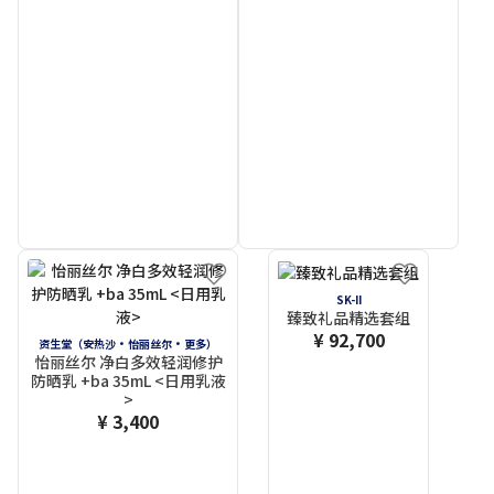
SK-II
臻致礼品精选套组
¥ 92,700
资生堂（安热沙・怡丽丝尔・更多）
怡丽丝尔 净白多效轻润修护
防晒乳 +ba 35mL <日用乳液
>
¥ 3,400