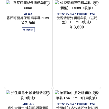
Aesop
资生堂（安热沙・怡丽丝尔・更多）
香芹籽面部保湿精华乳 60mL
优悦活颜弹润精华乳（滋润
型） 130mL <乳液>
¥ 7,840
¥ 3,600
预约限定
SHISEIDO
资生堂（安热沙・怡丽丝尔・更多）
资生堂男士 焕能肌活滋润乳
怡丽丝尔 多效轻润修护防晒