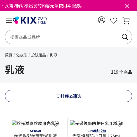
・从第2航站楼出发的顾客无法使用本服务。
首页
化妆品
护肤用品
乳液
乳液
119 个商品
排序&筛选
SENSAI
CPB肌肤之钥
丝光溢彩丝璨澄光乳液
光采焕颜防护日乳 125mL