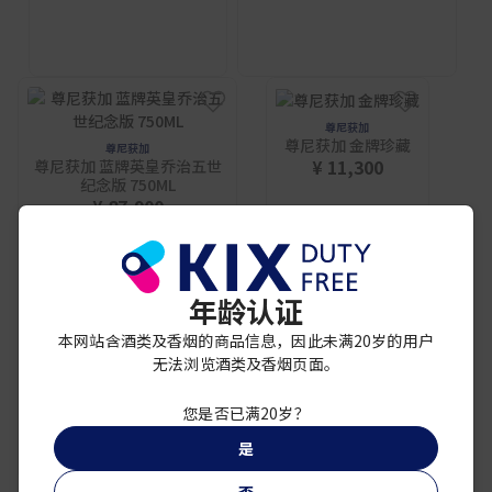
尊尼获加
尊尼获加 金牌珍藏
尊尼获加
¥ 11,300
尊尼获加 蓝牌英皇乔治五世
纪念版 750ML
¥ 87,900
年龄认证
本网站含酒类及香烟的商品信息，因此未满20岁的用户
无法浏览酒类及香烟页面。
您是否已满20岁？
是
否