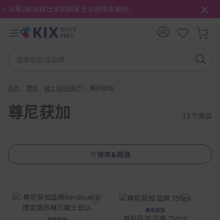
・从第2航站楼出发的顾客无法使用本服务。
首页
酒类
威士忌(外国产)
尊尼获加
尊尼获加
13 个商品
排序&筛选
尊尼获加
尊尼获加 蓝牌 750ml
尊尼获加