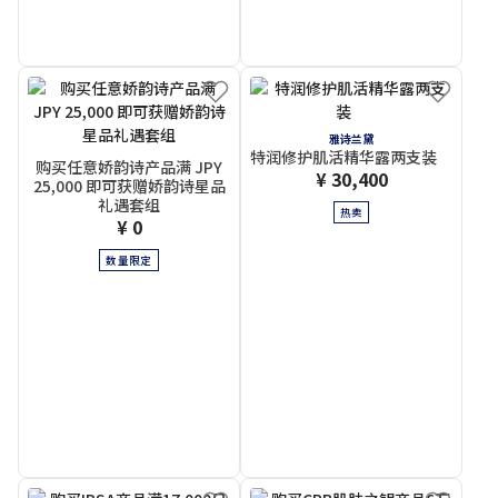
雅诗兰黛
特润修护肌活精华露两支装
购买任意娇韵诗产品满 JPY
¥ 30,400
25,000 即可获赠娇韵诗星品
礼遇套组
热卖
¥ 0
数量限定