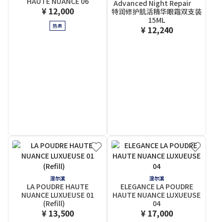
HAUTE NUANCE 06
Advanced Night Repair
¥ 12,000
特润修护肌活精华眼霜双支装
15ML
热卖
¥ 12,240
澳尔滨
澳尔滨
LA POUDRE HAUTE
ELEGANCE LA POUDRE
NUANCE LUXUEUSE 01
HAUTE NUANCE LUXUEUSE
(Refill)
04
¥ 13,500
¥ 17,000