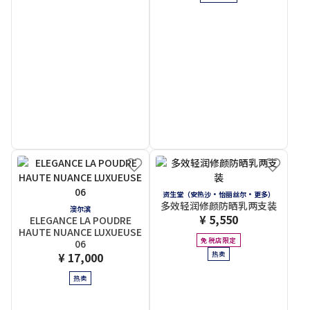
资生堂（安热沙・怡丽丝尔・更多）
多效轻润修颜防晒乳两支装
澳尔滨
¥ 5,550
ELEGANCE LA POUDRE
HAUTE NUANCE LUXUEUSE
免税店限定
06
¥ 17,000
热卖
热卖