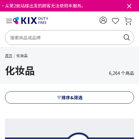
・从第2航站楼出发的顾客无法使用本服务。
首页
化妆品
化妆品
6,264 个商品
排序&筛选