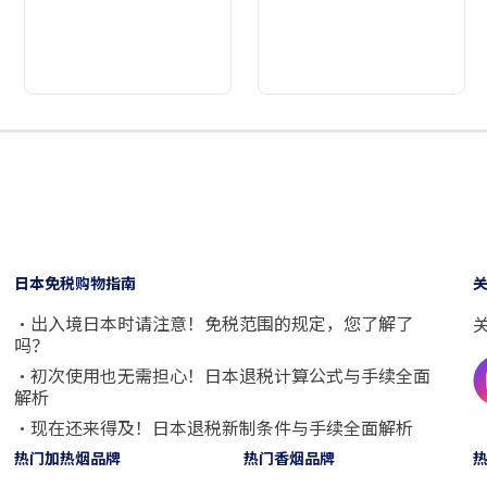
2
3
4
5
6
7
8
日本免税购物指南
・出入境日本时请注意！免税范围的规定，您了解了
吗？
・初次使用也无需担心！日本退税计算公式与手续全面
解析
・现在还来得及！日本退税新制条件与手续全面解析
热门加热烟品牌
热门香烟品牌