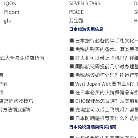
IQOS
SEVEN STARS
D
Ploom
PEACE
S
glo
万宝路
H
日本旅游实用信息
■ 日本旅行必备的伴手礼文化
■ 免税店购买的香水、酒类等
方式大全与免税店指南
■ 打火机可以带上飞机吗？详
■ 国际航班需提前几小时办理
南
■ 免税品该如何处理？托运行
指南
■ Visit Japan Web
点
■ 在日本必买的热销保健品有
店舒适购物技巧
■ DHC保健品怎么选？从美
用方法彻底解析
■ 充电宝可以带上飞机吗？容
■ 日本防晒霜推荐买什么？选
日本免税店酒类购买指南