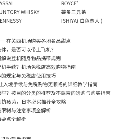
ASSAI
ROYCE'
UNTORY WHISKY
薯条三兄弟
ENNESSY
ISHIYA( 白色恋人 )
——在关西机场购买各地名品甜点
液体，是否可以带上飞机？
细解说登机随身物品携带规则
登机手续？机场免税店高效购物指南
李的规定与免税店使用技巧
要怎么用？让入境手续与免税购物更顺畅的详细教学指南
哪些？按目的分类的推荐及不踩雷的选购与购买指南
肌到抗疲劳，日本必买推荐全攻略
量限制与注意事项全解析
购要点全解析