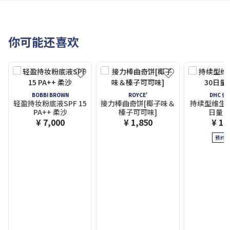
你可能还喜欢
BOBBI BROWN
ROYCE'
DHC 保
轻盈持妆粉底液SPF 15
接力棒曲奇饼[椰子味＆
持续型维生素
PA++ 柔沙
榛子可可味]
日量 
¥ 7,000
¥ 1,850
¥ 1,
预约