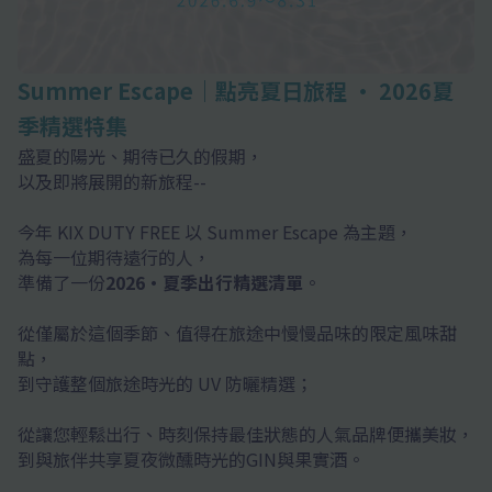
Summer Escape｜點亮夏日旅程 · 2026夏
季精選特集
盛夏的陽光、期待已久的假期，
以及即將展開的新旅程--
今年 KIX DUTY FREE 以 Summer Escape 為主題，
為每一位期待遠行的人，
準備了一份
2026・夏季出行精選清單
。
從僅屬於這個季節、值得在旅途中慢慢品味的限定風味甜
點，
到守護整個旅途時光的 UV 防曬精選；
從讓您輕鬆出行、時刻保持最佳狀態的人氣品牌便攜美妝，
到與旅伴共享夏夜微醺時光的GIN與果實酒。