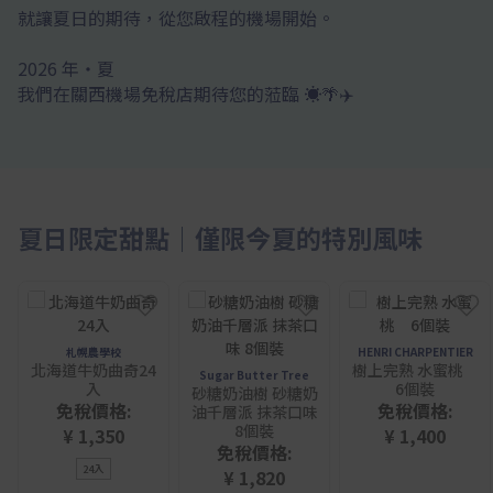
就讓夏日的期待，從您啟程的機場開始。
2026 年・夏
我們在關西機場免稅店期待您的蒞臨 ☀️🌴✈️
夏日限定甜點｜僅限今夏的特別風味
札幌農學校
HENRI CHARPENTIER
北海道牛奶曲奇24
樹上完熟 水蜜桃
Sugar Butter Tree
入
6個裝
砂糖奶油樹 砂糖奶
免稅價格:
免稅價格:
油千層派 抹茶口味
8個裝
¥ 1,350
¥ 1,400
免稅價格:
24入
¥ 1,820