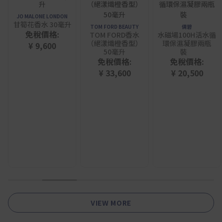
JO MALONE LONDON
甘筍花香水 30毫升
TOM FORD BEAUTY
倩碧
免稅價格:
TOM FORD香水
水磁場100H活水循
（絕漾熾橙香型）
環保濕凝膠兩瓶
¥ 9,600
50毫升
裝
免稅價格:
免稅價格:
¥ 33,600
¥ 20,500
1
2
3
4
5
6
VIEW MORE