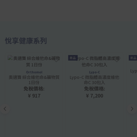
悅享健康系列
新品
新品
Ly
Orthomol
Lypo-C
奧適寶 綜合維他命&礦物質
Lypo-C 微脂體高濃度維他
1日份
命C 30包入
免稅價格:
免稅價格:
¥ 917
¥ 7,200