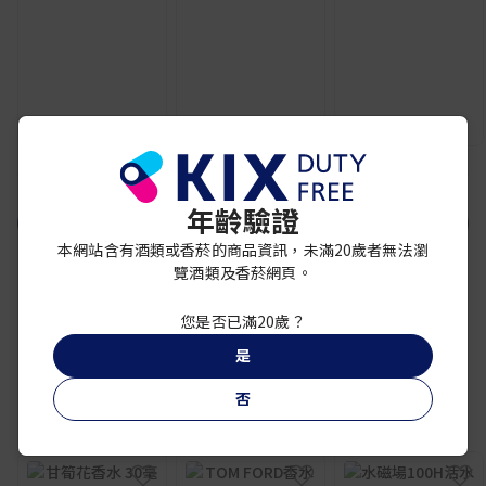
1
2
3
4
5
6
年齡驗證
VIEW MORE
本網站含有酒類或香菸的商品資訊，未滿20歲者無法瀏
覽酒類及香菸網頁。
您是否已滿20歲？
是
否
海外品牌｜全球潮流 × 夏季必買