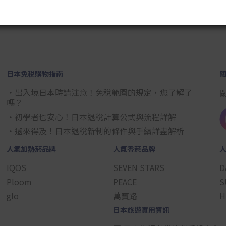
日本免税購物指南
・出入境日本時請注意！免稅範圍的規定，您了解了
嗎？
・初學者也安心！日本退稅計算公式與流程詳解
・還來得及！日本退稅新制的條件與手續詳盡解析
人氣加熱菸品牌
人氣香菸品牌
IQOS
SEVEN STARS
D
Ploom
PEACE
S
glo
萬寶路
H
日本旅遊實用資訊