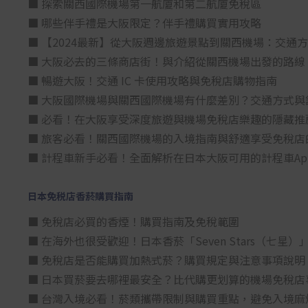
■ 探索關西國際機場第一航廈和第二航廈免稅區
■ 哪些伴手禮是大阪限定？伴手禮購買實用攻略
■ 【2024最新】從大阪週邊旅遊景點到關西機場：交通
■ 大阪必去的三條商店街！與介紹從關西機場出發的路線
■ 暢遊大阪！交通 IC 卡使用攻略與免稅店購物指南
■ 大阪國際機場與關西國際機場有什麼差別？交通方式與
■ 必看！在大阪享受深度旅遊與機場免稅店樂趣的隱藏推
■ 旅客必看！關西國際機場的入境指南與舒適享受免稅店
■ 計程車新手必看！全面解析在日本大阪可用的計程車Ap
日本免税店香菸購買指南
■ 免稅店必買的香煙！購買指南及免稅範圍
■ 在海外也很受歡迎！日本香菸「Seven Stars（七
■ 免稅店是否能購買加熱式菸？購買規定與注意事項說明
■ 日本買菸要去哪裡最安全？比代購更划算的機場免稅店
■ 台灣入境必看！菸類攜帶限制與購買重點，避免入境麻