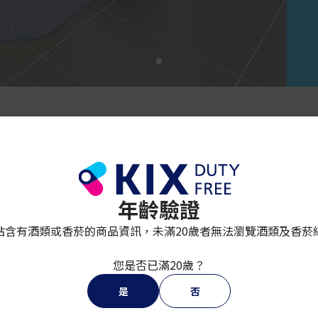
2
2
其他物品
年齡驗證
站含有酒類或香菸的商品資訊，未滿20歲者無法瀏覽酒類及香菸
您是否已滿20歲？
新型號
專用煙草棒
是
否