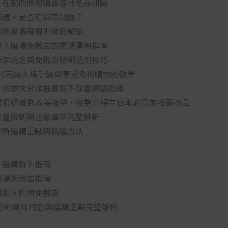
－在關西機場購買各地名品甜點
液體，是否可以帶飛機？
內隨身攜帶規則徹底解說
前？機場免稅店的靈活運用指南
行李規定與免稅店聰明活用技巧
怎麼用？順利完成入境手續與享受免稅購物的教學
！依需求分類推薦與不踩雷選購指南
從美肌保養到改善疲勞，完整介紹在日本必買的推薦商品
容量限制與注意事項完整解析
解析選購重點與挑選方法
：選購新手指南
機場免稅店指南
與如何利用免稅店
三分的風味特色與選購重點完整解析