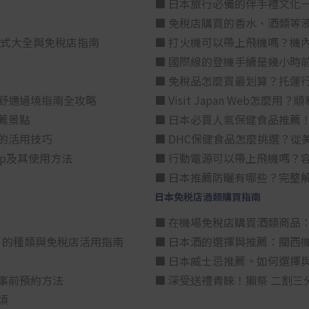
■ 日本旅行必備的伴手禮文化
■ 免稅店購買的香水、酒類等
方式大全與免稅店指南
■ 打火機可以帶上飛機嗎？機
■ 國際線的登機手續是幾小時
■ 免稅品怎麼買最划算？托運
舒適過境指南全攻略
■ Visit Japan Web
薦景點
■ 日本必買人氣保健食品推薦
的活用技巧
■ DHC保健食品怎麼挑選？
p及其使用方法
■ 行動電源可以帶上飛機嗎？
■ 日本推薦防曬有哪些？完整
日本免税店酒類購買指南
■ 在機場免稅店購買酒類商品
星）」的種類與免稅店活用指南
■ 日本酒的選擇與推薦：關西
■ 日本威士忌推薦。如何選擇
事前預約方法
■ 深受送禮青睞！獺祭 二割
煩