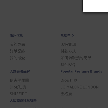
賬戶信息
幫助中心
我的頁面
店鋪資訊
訂單記錄
付款方式
我的最愛
如何領取預約商品
其他FAQ
人氣美妝品牌
Popular Perfume Brands
伊夫聖羅蘭
Dior/迪奧
Dior/迪奧
JO MALONE LONDON
SHISEIDO
宝格麗
大阪旅遊推薦攻略