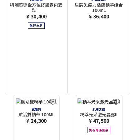
特潤超導全方位修護露兩支
皇牌免疫力活膚精華組合
裝
100mL
¥ 30,400
¥ 36,400
熱門商品
克蘭詩
肌膚之鑰
賦活雙精華 100ML
精萃光采激光晶露II
¥ 24,300
¥ 47,500
免稅專屬優惠