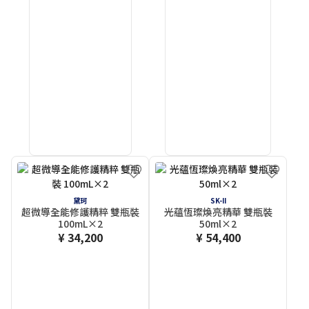
黛珂
SK-II
超微導全能修護精粹 雙瓶裝
光蘊恆璨煥亮精華 雙瓶裝
100mL×2
50ml×2
¥ 34,200
¥ 54,400