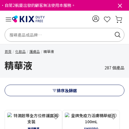
・自第2航廈出發的顧客無法使用本服務。
首頁
化妝品
護膚品
精華液
精華液
287 個產品
排序及篩選
雅詩蘭黛
SHISEIDO