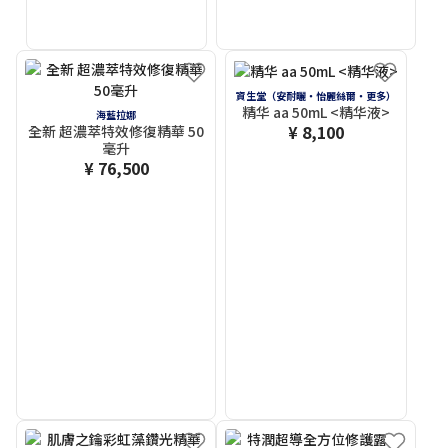
資生堂（安耐曬・怡麗絲爾・更多）
精华 aa 50mL <精华液>
海藍拉娜
¥ 8,100
全新 超濃萃特效修復精華 50
毫升
¥ 76,500