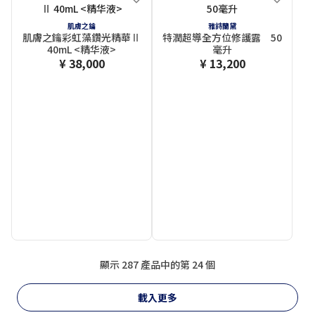
肌膚之鑰
雅詩蘭黛
肌膚之鑰彩虹藻鑽光精華Ⅱ
特潤超導全方位修護露 50
40mL <精华液>
毫升
¥ 38,000
¥ 13,200
顯示 287 產品中的第 24 個
載入更多