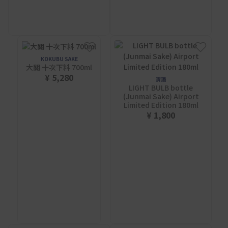
KOKUBU SAKE
大關 十次下料 700ml
¥ 5,280
清酒
LIGHT BULB bottle
(Junmai Sake) Airport
Limited Edition 180ml
¥ 1,800