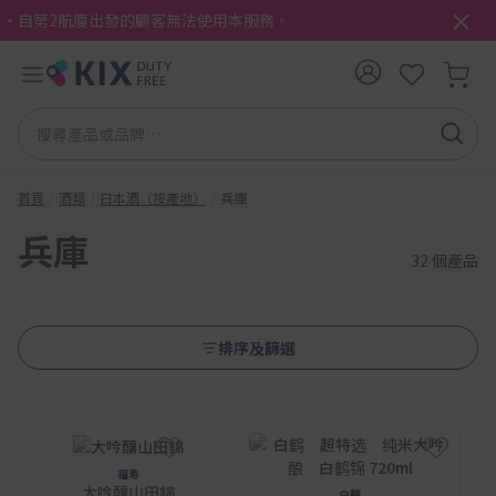
・自第2航廈出發的顧客無法使用本服務。
首頁
酒類
日本酒（按產地）
兵庫
兵庫
32 個產品
排序及篩選
福寿
大吟釀山田錦
白鹤