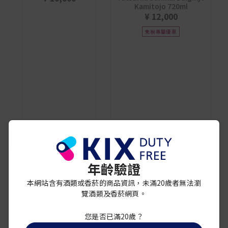
Kamitojo 720ml
¥ 12,000
免稅專屬優惠
年齡驗證
福寿
精選純米大吟釀
本網站含有酒類或香菸的商品資訊，未滿20歲者無法瀏
¥ 20,000
盛花吟 櫻花 純米大吟釀
覽酒類及香菸網頁。
720ml
¥ 4,500
您是否已滿20歲？
免稅專屬優惠