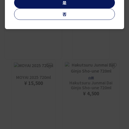
是
否
MOYAI 2025 720ml
白鹤
¥ 15,500
Hakutsuru Junmai Dai
Ginjo Sho-une 720ml
¥ 4,500