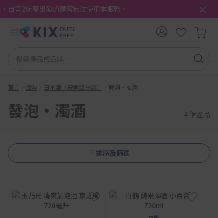
・自第2航廈出發的顧客無法使用本服務。
首頁
酒類
日本酒（按等級分類）
發泡・濁酒
發泡・濁酒
4 個產品
排序及篩選
白鹤