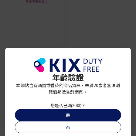
免稅專屬優惠
年齡驗證
顯示 4 產品中的第 4 個
本網站含有酒類或香菸的商品資訊，未滿20歲者無法瀏
覽酒類及香菸網頁。
您是否已滿20歲？
是
賬戶信息
否