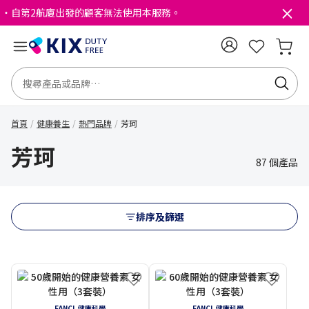
・自第2航廈出發的顧客無法使用本服務。
首頁
健康養生
熱門品牌
芳珂
芳珂
87 個產品
排序及篩選
FANCL 健康科學
FANCL 健康科學