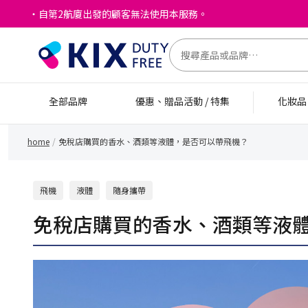
・自第2航廈出發的顧客無法使用本服務。
全部品牌
優惠、贈品活動 / 特集
化妝
home
免稅店購買的香水、酒類等液體，是否可以帶飛機？
飛機
液體
隨身攜帶
免稅店購買的香水、酒類等液