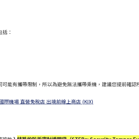
包括：
司可能有攜帶限制，所以為避免無法攜帶乘機，建議您提前確認
機場 直營免稅店 出境前線上商店 (KIX)
將被放入
特殊的防拆密封透明袋（STEBs: Security Tamper-Ev