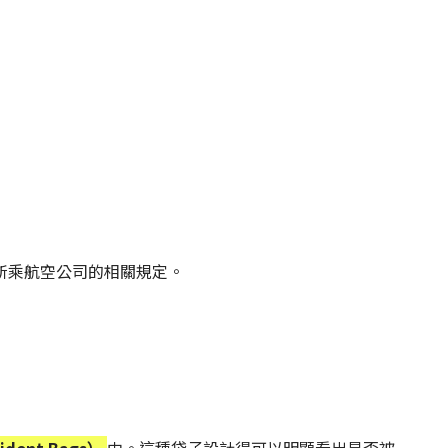
所乘航空公司的相關規定。
ident Bags）
中。這種袋子設計得可以明顯看出是否被