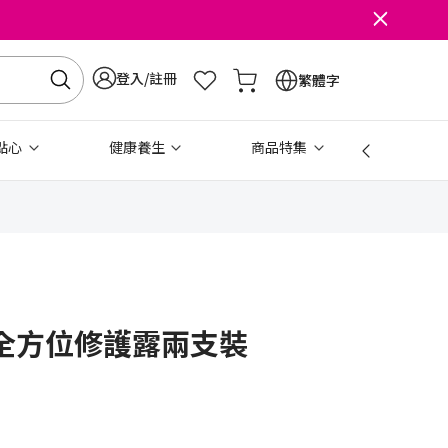
登入/註冊
繁體字
點心
健康養生
商品特集
免稅
全方位修護露兩支裝