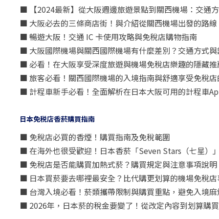
■ 【2024最新】從大阪週邊旅遊景點到關西機場：交通
■ 大阪必去的三條商店街！與介紹從關西機場出發的路線
■ 暢遊大阪！交通 IC 卡使用攻略與免稅店購物指南
■ 大阪國際機場與關西國際機場有什麼差別？交通方式與
■ 必看！在大阪享受深度旅遊與機場免稅店樂趣的隱藏推
■ 旅客必看！關西國際機場的入境指南與舒適享受免稅店
■ 計程車新手必看！全面解析在日本大阪可用的計程車Ap
日本免税店香菸購買指南
■ 免稅店必買的香煙！購買指南及免稅範圍
■ 在海外也很受歡迎！日本香菸「Seven Stars（七
■ 免稅店是否能購買加熱式菸？購買規定與注意事項說明
■ 日本買菸要去哪裡最安全？比代購更划算的機場免稅店
■ 台灣入境必看！菸類攜帶限制與購買重點，避免入境麻
■ 2026年，日本菸的稅金要變了！從改定內容到划算購