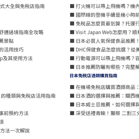
方式大全與免稅店指南
■ 打火機可以帶上飛機嗎？機
■ 國際線的登機手續是幾小時
■ 免稅品怎麼買最划算？托運
舒適過境指南全攻略
■ Visit Japan Web
薦景點
■ 日本必買人氣保健食品推薦
的活用技巧
■ DHC保健食品怎麼挑選？
p及其使用方法
■ 行動電源可以帶上飛機嗎？
■ 日本推薦防曬有哪些？完整
日本免税店酒類購買指南
■ 在機場免稅店購買酒類商品
星）」的種類與免稅店活用指南
■ 日本酒的選擇與推薦：關西
■ 日本威士忌推薦。如何選擇
事前預約方法
■ 深受送禮青睞！獺祭 二割
煩
買方法一次解說