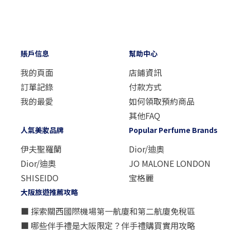
賬戶信息
幫助中心
我的頁面
店鋪資訊
訂單記錄
付款方式
我的最愛
如何領取預約商品
其他FAQ
人氣美妝品牌
Popular Perfume Brands
伊夫聖羅蘭
Dior/迪奧
Dior/迪奧
JO MALONE LONDON
SHISEIDO
宝格麗
大阪旅遊推薦攻略
■ 探索關西國際機場第一航廈和第二航廈免稅區
■ 哪些伴手禮是大阪限定？伴手禮購買實用攻略