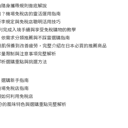
內隨身攜帶規則徹底解說
前？機場免稅店的靈活運用指南
行李規定與免稅店聰明活用技巧
怎麼用？順利完成入境手續與享受免稅購物的教學
！依需求分類推薦與不踩雷選購指南
從美肌保養到改善疲勞，完整介紹在日本必買的推薦商品
容量限制與注意事項完整解析
解析選購重點與挑選方法
：選購新手指南
機場免稅店指南
與如何利用免稅店
三分的風味特色與選購重點完整解析