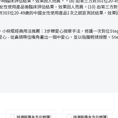
2小時臨床評估結果，效果因人而異。。(8) 由第三方對301位20
中國女性使用產品後臨床評估結果，效果因人而異。(10) 由第三方對
303位20-49歲的中國女性使用產品1次之感官測試結果，效果因
棕瓶經典用法推薦：3步驟愛心按摩手法，修護一次到位Step1
愛心 - 從鼻頭帶往嘴角畫出一個中愛心，並以指腹輕揉按壓。Ste