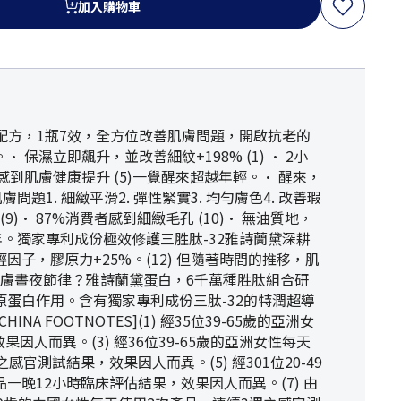
加入購物車
配方，1瓶7效，全方位改善肌膚問題，開啟抗老的
立即飆升，並改善細紋+198% (1) • 2小
費者感到肌膚健康提升 (5)一覺醒來超越年輕。• 醒來，
問題1. 細緻平滑2. 彈性緊實3. 均勻膚色4. 改善瑕
)• 87%消費者感到細緻毛孔 (10)• 無油質地，
3年。獨家專利成份極效修護三胜肽-32雅詩蘭黛深耕
，膠原力+25%。(12) 但隨著時間的推移，肌
肌膚晝夜節律？雅詩蘭黛蛋白，6千萬種胜肽組合研
蛋白作用。含有獨家專利成份三肽-32的特潤超導
OTNOTES](1) 經35位39-65歲的亞洲女
因人而異。(3) 經36位39-65歲的亞洲女性每天
官測試結果，效果因人而異。(5) 經301位20-49
品一晚12小時臨床評估結果，效果因人而異。(7) 由