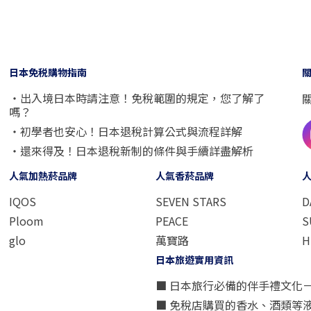
日本免税購物指南
・出入境日本時請注意！免稅範圍的規定，您了解了
嗎？
・初學者也安心！日本退稅計算公式與流程詳解
・還來得及！日本退稅新制的條件與手續詳盡解析
人氣加熱菸品牌
人氣香菸品牌
IQOS
SEVEN STARS
D
Ploom
PEACE
S
glo
萬寶路
H
日本旅遊實用資訊
■ 日本旅行必備的伴手禮文化
■ 免稅店購買的香水、酒類等