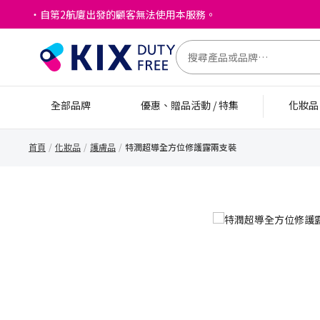
・自第2航廈出發的顧客無法使用本服務。
全部品牌
優惠、贈品活動 / 特集
化妝
首頁
化妝品
護膚品
特潤超導全方位修護露兩支裝