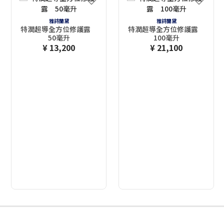
雅詩蘭黛
雅詩蘭黛
特潤超導全方位修護露
特潤超導全方位修護露
50毫升
100毫升
¥ 13,200
¥ 21,100
2
3
4
5
6
7
8
9