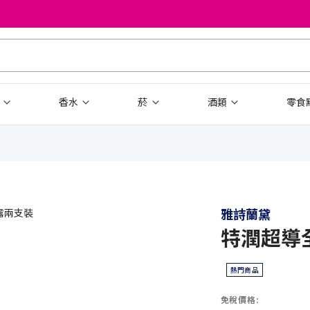
品
香水
菸
酒類
零食
雅詩蘭黛
特潤超導
熱門商品
免稅價格: