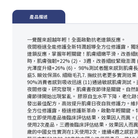
產品描述
一覺醒來超越年輕！全面啟動抗老連鎖反應。
夜間極速全能修護全新特潤超導全方位修護露，獨家
連鎖反應，掌握年輕關鍵！肌膚細嫩平滑，改善細紋，
時，肌膚強韌+22% (2)• 3週，改善細紋緊緻澎潤
光澤度升級+26% (6)• 98%測試者醒來感到肌膚長
疵5. 瞬效保濕6. 細緻毛孔7. 撫紋抗老更多實測效
90%消費者感到吸收迅速 (11)通過敏感肌膚測試
夜間修復，研究發現，肌膚晝夜節律是關鍵。自然節
膚節律開始出現絮亂。 膠原自生水平下降，老化跡
發出最佳配方，高效提升肌膚日夜自我修護力。維
全方位修護露，極速修護新革命，啟動年輕關鍵。特潤超導
性立即使用產品後臨床評估結果，效果因人而異。(2) 
使用2次產品，三週後臨床評估結果，效果因人而異。(4
歲的中國女性實測在1天使用2次，連續4週之感官測試