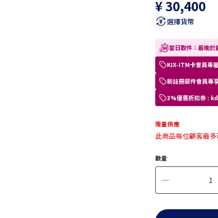
¥ 30,400
選擇貨幣
當日取件：最晚於起
KIX-ITM卡會
新註冊郵件會員專享
3%優惠折扣券 : 
限量供應
此商品每位顧客最多
數量