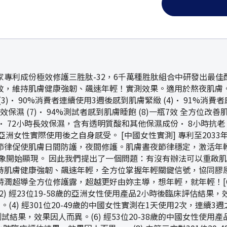
專利成份極效修護三胜肽-32，6千萬種胜肽組合中研發出最佳
維持肌膚健康強韌、飆速年輕！實測效果。適用於熬夜肌膚。• 保濕
 (3)• 90%消費者連續使用3週後感到肌膚緊緻 (4)• 91%消
效保濕 (7)• 94%測試者感到肌膚睡飽 (8)一瓶7效 全方位改善肌膚
果• 72小時長效保濕，含有透明質酸和其他保濕成份• 8小時抗老 (9
。亞洲女性實際使用後之自身感受。 [中國女性實測] 專利至203
律促使肌膚日間防護，夜間修護。肌膚晝夜節律穩定，激活年輕因子
象開始顯現。 因此我們提出了一個問題：有沒有辦法可以重啟
持肌膚健康強韌、飆速年輕，全方位掌握年輕關鍵信號，協同膠原
全方位修護露，超越更好由妳主導，想年輕，就年輕！[CHINA FO
經23位19-58歲的亞洲女性使用產品2小時後臨床評估結果，效果
) 經301位20-49歲的中國女性實測在1天使用2次，連續3週之感
結果，效果因人而異。(6) 經53位20-38歲的中國女性使用產