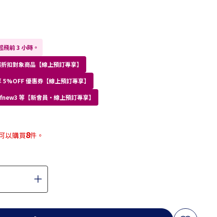
飛前 3 小時。
員專屬折扣對象商品【線上預訂專享】
 5%OFF 優惠券【線上預訂專享】
kdfnew3 等【新會員・線上預訂專享】
8
可以購買
件。