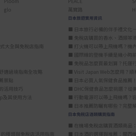
Ploom
PEACE
S
glo
萬寶路
H
日本旅遊實用資訊
■ 日本旅行必備的伴手禮文化
■ 免稅店購買的香水、酒類等
方式大全與免稅店指南
■ 打火機可以帶上飛機嗎？機
■ 國際線的登機手續是幾小時
■ 免稅品怎麼買最划算？托運
舒適過境指南全攻略
■ Visit Japan Web
薦景點
■ 日本必買人氣保健食品推薦
的活用技巧
■ DHC保健食品怎麼挑選？
p及其使用方法
■ 行動電源可以帶上飛機嗎？
■ 日本推薦防曬有哪些？完整
日本免税店酒類購買指南
■ 在機場免稅店購買酒類商品
星）」的種類與免稅店活用指南
■ 日本酒的選擇與推薦：關西