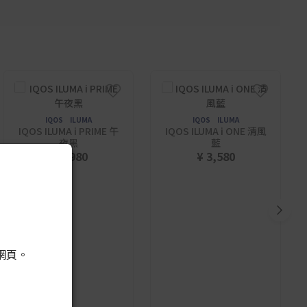
IQOS ILUMA
IQOS ILUMA
IQOS ILUMA i PRIME 午
IQOS ILUMA i ONE 清風
夜黑
藍
¥ 8,980
¥ 3,580
網頁。