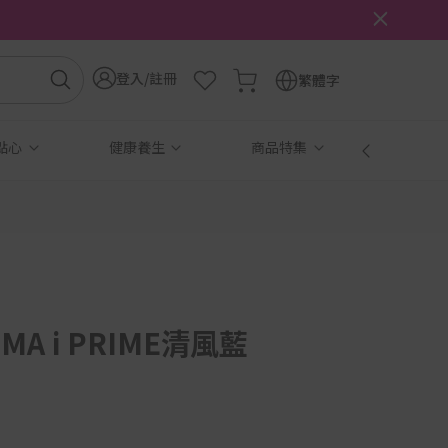
登入/註冊
繁體字
點心
健康養生
商品特集
免稅
UMA i PRIME清風藍