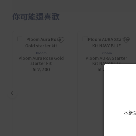
你可能還喜歡
Ploom
Ploom
Ploom Aura Rose Gold
Ploom AURA Starter
starter kit
Kit NAVY BLUE
¥ 2,700
¥ 2,700
本網