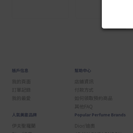
1
賬戶信息
幫助中心
我的頁面
店鋪資訊
訂單記錄
付款方式
我的最愛
如何領取預約商品
其他FAQ
人氣美妝品牌
Popular Perfume Brands
伊夫聖羅蘭
Dior/迪奧