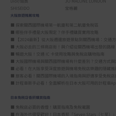
Dior/迪奧
JO MALONE LONDON
SHISEIDO
宝格麗
大阪旅遊推薦攻略
■ 探索關西國際機場第一航廈和第二航廈免稅區
■ 哪些伴手禮是大阪限定？伴手禮購買實用攻略
■ 【2024最新】從大阪週邊旅遊景點到關西機場：交通
■ 大阪必去的三條商店街！與介紹從關西機場出發的路線
■ 暢遊大阪！交通 IC 卡使用攻略與免稅店購物指南
■ 大阪國際機場與關西國際機場有什麼差別？交通方式與
■ 必看！在大阪享受深度旅遊與機場免稅店樂趣的隱藏推
■ 旅客必看！關西國際機場的入境指南與舒適享受免稅店
■ 計程車新手必看！全面解析在日本大阪可用的計程車Ap
日本免税店香菸購買指南
■ 免稅店必買的香煙！購買指南及免稅範圍
■ 在海外也很受歡迎！日本香菸「Seven Stars（七