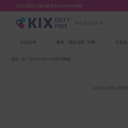
・自第2航廈出發的顧客無法使用本服務。
全部品牌
優惠、贈品活動 / 特集
化妝
首頁
菸
IQOS ILUMA i PRIME清風藍