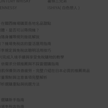
UNTORY WHISKY
薯條三兄弟
ENNESSY
ISHIYA( 白色戀人 )
－在關西機場購買各地名品甜點
液體，是否可以帶飛機？
內隨身攜帶規則徹底解說
前？機場免稅店的靈活運用指南
行李規定與免稅店聰明活用技巧
怎麼用？順利完成入境手續與享受免稅購物的教學
！依需求分類推薦與不踩雷選購指南
從美肌保養到改善疲勞，完整介紹在日本必買的推薦商品
容量限制與注意事項完整解析
解析選購重點與挑選方法
：選購新手指南
機場免稅店指南