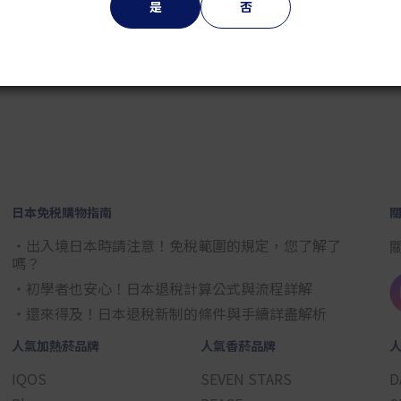
是
否
2
3
4
5
6
7
8
9
日本免税購物指南
・出入境日本時請注意！免稅範圍的規定，您了解了
嗎？
・初學者也安心！日本退稅計算公式與流程詳解
・還來得及！日本退稅新制的條件與手續詳盡解析
人氣加熱菸品牌
人氣香菸品牌
IQOS
SEVEN STARS
D