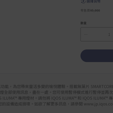
選擇貨幣
零售價
¥5,800
數量
先進功能，為您帶來靈活多變的愉悅體驗。搭載無葉片 SMARTCORE I
全部使用訊息，盡在一處。您可使用暫停模式進行暫停並再次恢復使
 ILUMA™ 專用煙材。請勿將 IQOS ILUMA™ 和 IQOS ILUMA™
備造成損壞。如欲了解更多訊息，請參閱 www.jp.iqos.c