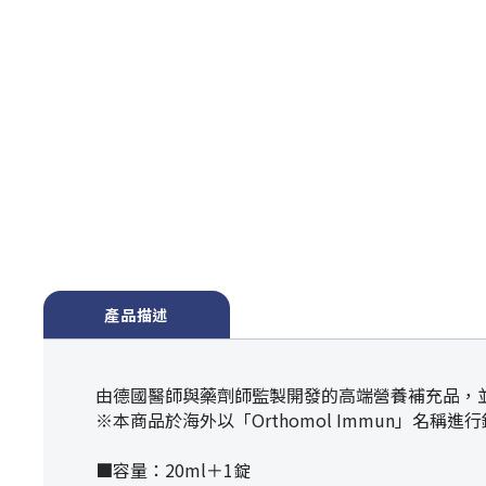
產品描述
由德國醫師與藥劑師監製開發的高端營養補充品，
※本商品於海外以「Orthomol Immun」名稱進
■容量：20ml＋1錠