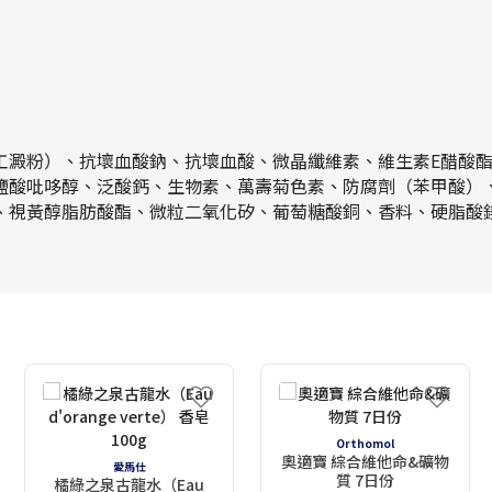
工澱粉）、抗壞血酸鈉、抗壞血酸、微晶纖維素、維生素E醋酸酯
鹽酸吡哆醇、泛酸鈣、生物素、萬壽菊色素、防腐劑（苯甲酸）
、視黃醇脂肪酸酯、微粒二氧化矽、葡萄糖酸銅、香料、硬脂酸
Orthomol
奧適寶 綜合維他命&礦物
愛馬仕
質 7日份
橘綠之泉古龍水（Eau