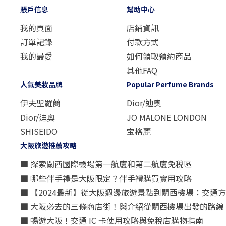
賬戶信息
幫助中心
我的頁面
店鋪資訊
訂單記錄
付款方式
我的最愛
如何領取預約商品
其他FAQ
人氣美妝品牌
Popular Perfume Brands
伊夫聖羅蘭
Dior/迪奧
Dior/迪奧
JO MALONE LONDON
SHISEIDO
宝格麗
大阪旅遊推薦攻略
■ 探索關西國際機場第一航廈和第二航廈免稅區
■ 哪些伴手禮是大阪限定？伴手禮購買實用攻略
■ 【2024最新】從大阪週邊旅遊景點到關西機場：交通
■ 大阪必去的三條商店街！與介紹從關西機場出發的路線
■ 暢遊大阪！交通 IC 卡使用攻略與免稅店購物指南