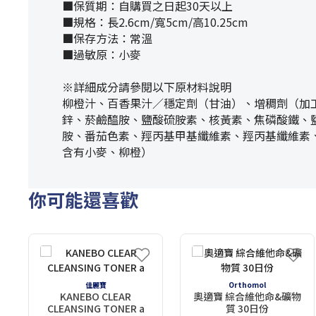
■保質期：自購買之日起30天以上
■規格：長2.6cm/寬5cm/高10.25cm
■保存方法：常溫
■過敏原：小麥
※詳細成分請參閱以下原材料說明
柳橙汁、百香果汁／穩定劑（甘油）、增稠劑（加
鋅、菸鹼醯胺、鹽酸硫胺素、核黃素、焦磷酸鐵、
胺、番茄色素、羥丙基甲基纖維素、羥丙基纖維素
含有小麥、柳橙）
你可能還喜歡
佳麗寶
Orthomol
KANEBO CLEAR
奧適寶 綜合維他命&礦物
CLEANSING TONER a
質 30日份