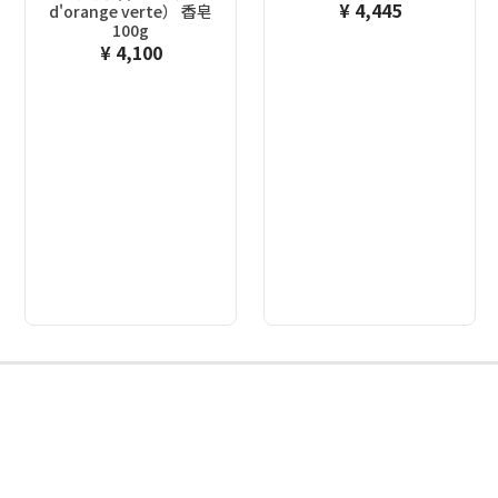
¥ 4,445
d'orange verte） 香皂
100g
¥ 4,100
2
3
4
5
6
7
8
9