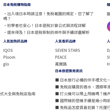
日本免税購物指南
・出入境日本時請注意！免稅範圍的規定，您了解了
嗎？
・初學者也安心！日本退稅計算公式與流程詳解
・還來得及！日本退稅新制的條件與手續詳盡解析
人氣加熱菸品牌
人氣香菸品牌
IQOS
SEVEN STARS
D
Ploom
PEACE
S
glo
萬寶路
H
日本旅遊實用資訊
■ 日本旅行必備的伴手禮文化
■ 免稅店購買的香水、酒類等
方式大全與免稅店指南
■ 打火機可以帶上飛機嗎？機
■ 國際線的登機手續是幾小時
■ 免稅品怎麼買最划算？托運