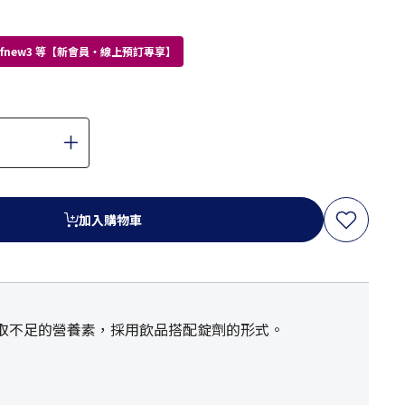
kdfnew3 等【新會員・線上預訂專享】
加入購物車
取不足的營養素，採用飲品搭配錠劑的形式。