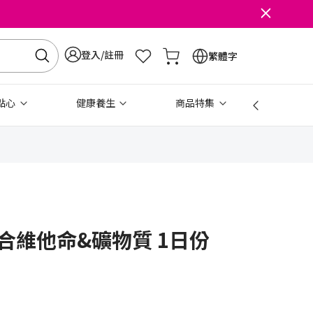
登入/註冊
繁體字
點心
健康養生
商品特集
免稅
合維他命&礦物質 1日份