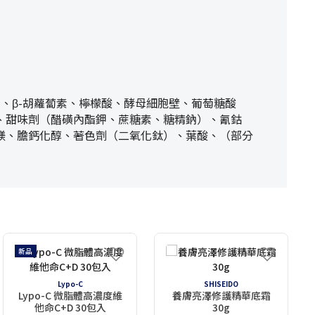
、β-胡蘿蔔素、檸檬酸、酵母細胞壁、葡萄糖酸
、甜味劑（醋磺內酯鉀、蔗糖素、糖精鈉）、氰鈷
鎂、膽鈣化醇、著色劑（二氧化鈦）、葉酸、（部分
新品
Lypo-C
SHISEIDO
Lypo-C 微脂體高濃度維
養膚亮澤修護精華底霜
他命C+D 30包入
30g