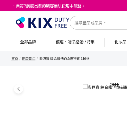
・自第2航廈出發的顧客無法使用本服務。
全部品牌
優惠、贈品活動 / 特集
化妝
首頁
健康養生
奧適寶 綜合維他命&礦物質 1日份
1
2
3
4