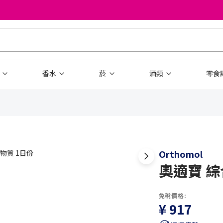
品
香水
菸
酒類
零食
Orthomol
奧適寶 綜
免稅價格:
¥ 917