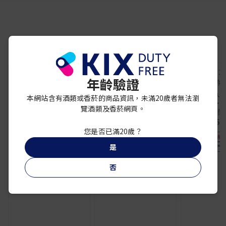
你可能還喜歡
年齡驗證
梅乃宿
梅乃宿
梅乃宿 細果粒柚子酒
梅乃宿 細果粒梅酒
久保
本網站含有酒類或香菸的商品資訊，未滿20歲者無法瀏
¥ 2,650
¥ 2,650
久保田 1・9
覽酒類及香菸網頁。
米大吟醸 
熱門商品
¥ 6,
您是否已滿20歲？
免稅專
是
熱門
否