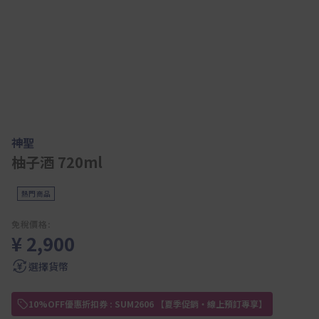
神聖
柚子酒 720ml
熱門商品
免稅價格:
¥ 2,900
選擇貨幣
10%OFF優惠折扣券 : SUM2606 【夏季促銷・線上預訂專享】