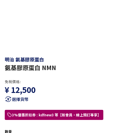
明治 氨基膠原蛋白
氨基膠原蛋白 NMN
免稅價格:
¥ 12,500
選擇貨幣
3%優惠折扣券 : kdfnew3 等【新會員・線上預訂專享】
數量