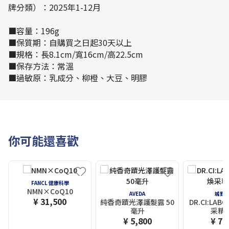
牌分類）：2025年1-12月
■容量：196g
■保質期：自購買之日起30天以上
■規格：長8.1cm/寬16cm/高22.5cm
■保存方法：常溫
■過敏原：乳成分、柳橙、大豆、明膠
你可能還喜歡
FANCL 健康科學
NMN×CoQ10
AVEDA
城野
¥ 31,500
純香奇蹟光澤護髮露 50
DR.CI:LAB
毫升
采精
¥ 5,800
¥ 7,