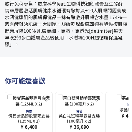
旅行免稅專售：皮膚科學feat.生物科技獨創蘆薈益生發酵
精華層層激活肌膚健康水循環有酵對決+10大肌膚問題養成
水潤健康肌的肌膚保健品一抹有酵激升肌膚含水量 174%一
週有酵對決肌膚十大問題，舒緩乾燥敏感四週有酵恢復肌膚
健康屏障100% 肌膚更細、更嫩、更透光[delimiter]每天
早晚於3步曲護膚產品後使用「水磁場100H超循環保濕凝
膠」。
你可能還喜歡
倩
紫晶卸
倩碧
倩碧
¥ 4,
倩碧紫晶卸妝膏兩支裝
美白祛斑精華露雙支裝
(125ML X 2)
(100毫升 x 2)
¥ 6,400
¥ 36,090