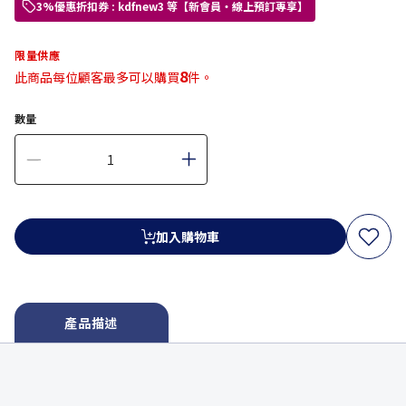
3%優惠折扣券 : kdfnew3 等【新會員・線上預訂專享】
限量供應
8
此商品每位顧客最多可以購買
件。
數量
加入購物車
產品描述