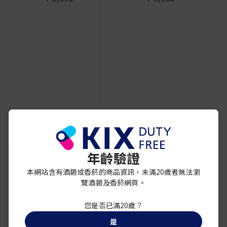
年齡驗證
本網站含有酒類或香菸的商品資訊，未滿20歲者無法瀏
白鹤
覽酒類及香菸網頁。
Hakutsuru "HONO" Yuzu &
三得利
Plum Liqueur 500ml
THE JAPANESE CRAFT GIN
¥ 2,250
ROKU<六> NORYO TEA
您是否已滿20歲？
EDITION
是
¥ 5,300