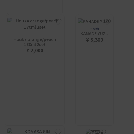
三得利
KANADE YUZU
¥ 3,300
Houka orange/peach
180ml 2set
¥ 2,000