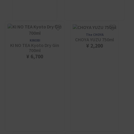
The CHOYA
CHOYA YUZU 750ml
KINOBI
¥ 2,200
KI NO TEA Kyoto Dry Gin
700ml
¥ 6,700