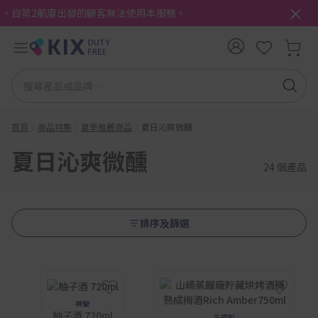
・自第2航廈出發的顧客無法使用本服務。
首頁
商品特集
夏季推薦商品
夏日沁爽微醺
夏日沁爽微醺
24 個產品
排序及篩選
神聖
柚子酒 720ml
三得利