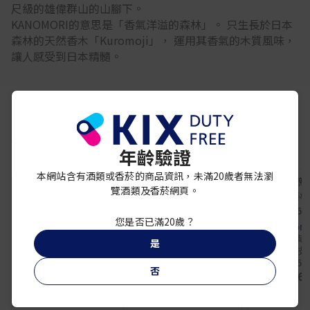
尺級的雄偉群山的山腳下。
KANOMORI的意思是「香氣洋溢的森林」。 只生長於日本
森林的天然香木「Kuromoji」， 運用其香氣的木質風味，
讓人感受到日本精髓。
你可能還喜歡
年齡驗證
本網站含有酒類或香菸的商品資訊，未滿20歲者無法瀏
覽酒類及香菸網頁。
人頭馬
人頭馬CLUB 1.5L
YASO GIN
您是否已滿20歲？
¥ 33,840
草藥師 YASO 杜松子酒
JO MALONE
700ml
絲絨玫瑰與
是
¥ 5,800
幽香藤枝
165
否
¥ 16,