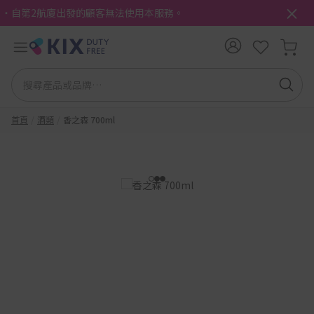
・自第2航廈出發的顧客無法使用本服務。
首頁
酒類
香之森 700ml
1
2
3