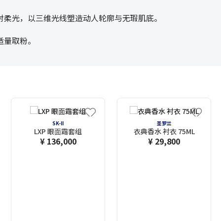
射柔光，以三维光线塑造动人轮廓与无瑕肌底。
适量取粉。
SK-II
圣罗兰
LXP 眼⾯霜套组
衣典香水 衬衣 75ML
¥ 136,000
¥ 29,800