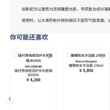
创新配方以建筑为灵感雕塑光影，专研复合成分漫
使用时，以水滴形粉扑倾斜按压于弧形气垫表面，
你可能还喜欢
Maison Margiela
慵懒周末沐浴露 200ml
SHU UEMURA
¥ 5,850
植村秀绢感润护水光唇釉
BG936
¥ 4,200