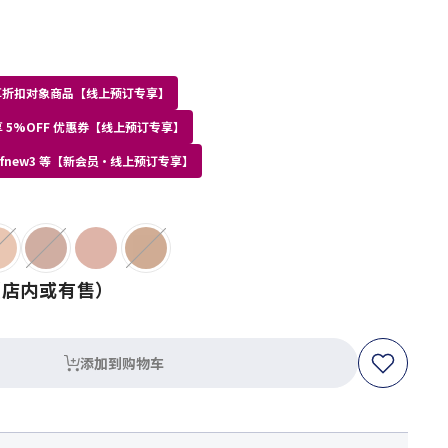
员专享折扣对象商品【线上预订专享】
 5%OFF 优惠券【线上预订专享】
kdfnew3 等【新会员・线上预订专享】
（店内或有售）
添加到购物车