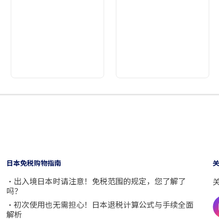
2
3
4
5
6
7
8
9
日本免税购物指南
・出入境日本时请注意！免税范围的规定，您了解了
吗？
・初次使用也无需担心！日本退税计算公式与手续全面
解析