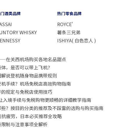
热门酒类品牌
热门零食品牌
ASSAI
ROYCE'
UNTORY WHISKY
薯条三兄弟
ENNESSY
ISHIYA( 白色恋人 )
——在关西机场购买各地名品甜点
液体，是否可以带上飞机？
细解说登机随身物品携带规则
登机手续？机场免税店高效购物指南
李的规定与免税店使用技巧
要怎么用？让入境手续与免税购物更顺畅的详细教学指南
哪些？按目的分类的推荐及不踩雷的选购与购买指南
肌到抗疲劳，日本必买推荐全攻略
量限制与注意事项全解析