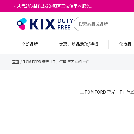
・从第2航站楼出发的顾客无法使用本服务。
全部品牌
优惠、赠品活动/特辑
化妆品
首页
TOM FORD 塑光「T」气垫 替芯 中性一白