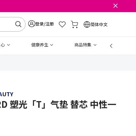
登录/注册
简体中文
点心
健康养生
商品特集
免税
AUTY
ORD 塑光「T」气垫 替芯 中性一