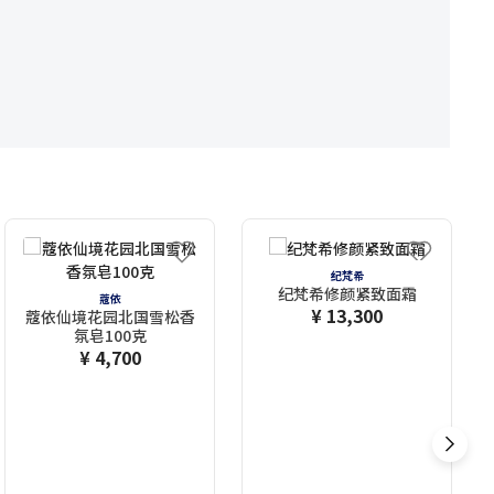
纪梵希
纪梵希修颜紧致面霜
蔻依
¥ 13,300
蔻依仙境花园北国雪松香
氛皂100克
¥ 4,700