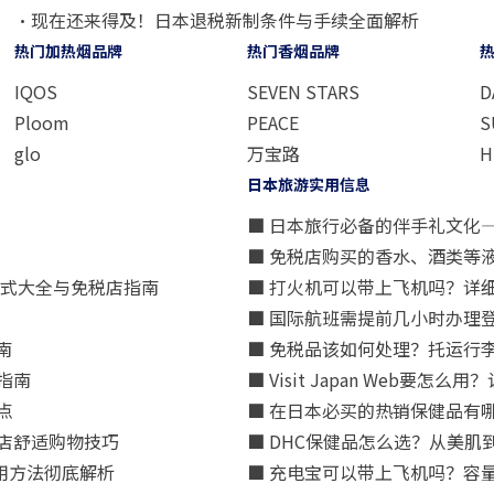
・现在还来得及！日本退税新制条件与手续全面解析
热门加热烟品牌
热门香烟品牌
IQOS
SEVEN STARS
D
Ploom
PEACE
S
glo
万宝路
H
日本旅游实用信息
■ 日本旅行必备的伴手礼文化
■ 免税店购买的香水、酒类等
方式大全与免税店指南
■ 打火机可以带上飞机吗？详
■ 国际航班需提前几小时办理
南
■ 免税品该如何处理？托运行
指南
■ Visit Japan Web
点
■ 在日本必买的热销保健品有
店舒适购物技巧
■ DHC保健品怎么选？从美
用方法彻底解析
■ 充电宝可以带上飞机吗？容