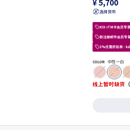
¥ 5,700
选择货币
KIX-ITM卡会
新注册邮件会员专享
3%优惠折扣券 : 
中性一白
COLOR
selected
线上暂时缺货