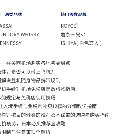
热门酒类品牌
热门零食品牌
ASSAI
ROYCE'
UNTORY WHISKY
薯条三兄弟
ENNESSY
ISHIYA( 白色恋人 )
——在关西机场购买各地名品甜点
液体，是否可以带上飞机？
细解说登机随身物品携带规则
登机手续？机场免税店高效购物指南
李的规定与免税店使用技巧
要怎么用？让入境手续与免税购物更顺畅的详细教学指南
哪些？按目的分类的推荐及不踩雷的选购与购买指南
肌到抗疲劳，日本必买推荐全攻略
量限制与注意事项全解析