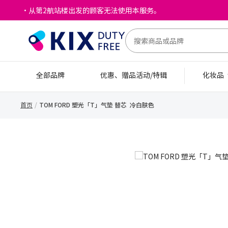
・从第2航站楼出发的顾客无法使用本服务。
全部品牌
优惠、赠品活动/特辑
化妆品
首页
TOM FORD 塑光「T」气垫 替芯 冷白肤色