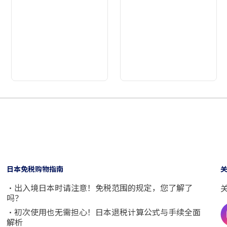
2
3
4
5
6
7
8
9
日本免税购物指南
・出入境日本时请注意！免税范围的规定，您了解了
吗？
・初次使用也无需担心！日本退税计算公式与手续全面
解析