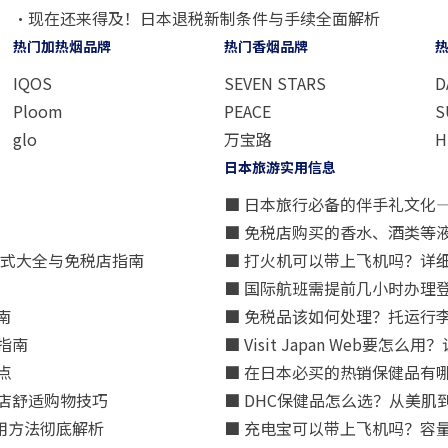
・现在还来得及！日本退税新制条件与手续全面解析
热门加热烟品牌
热门香烟品牌
IQOS
SEVEN STARS
D
Ploom
PEACE
S
glo
万宝路
H
日本旅游实用信息
■ 日本旅行必备的伴手礼文化
■ 免税店购买的香水、酒类等
方式大全与免税店指南
■ 打火机可以带上飞机吗？详
■ 国际航班需提前几小时办理
南
■ 免税品该如何处理？托运行
指南
■ Visit Japan Web
点
■ 在日本必买的热销保健品有
店舒适购物技巧
■ DHC保健品怎么选？从美
用方法彻底解析
■ 充电宝可以带上飞机吗？容