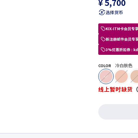
¥ 5,700
选择货币
KIX-ITM卡会
新注册邮件会员专享
3%优惠折扣券 : 
冷白肤色
COLOR
selected
线上暂时缺货