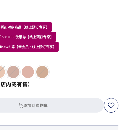
员专享折扣对象商品【线上预订专享】
 5%OFF 优惠券【线上预订专享】
kdfnew3 等【新会员・线上预订专享】
（店内或有售）
添加到购物车