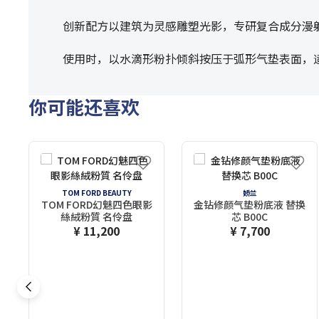
创新配方以建筑为灵感雕塑光影，专研复合成分漫
使用时，以水滴形粉扑倾斜按压于弧形气垫表面，
你可能还喜欢
TOM FORD BEAUTY
娇兰
TOM FORD幻魅四色眼影
金钻修颜气垫粉底液 替换
絲絨粉質 名伶盘
芯 B00C
¥ 11,200
¥ 7,700