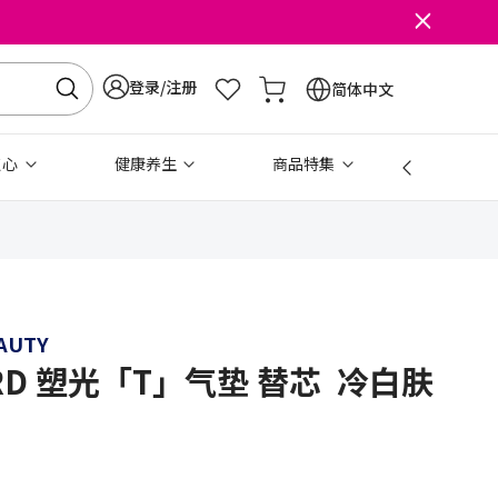
登录/注册
简体中文
点心
健康养生
商品特集
免税
AUTY
ORD 塑光「T」气垫 替芯 冷白肤