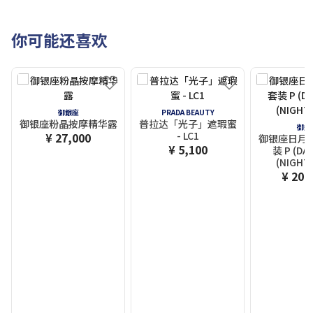
你可能还喜欢
御銀座
PRADA BEAUTY
御银座粉晶按摩精华露
普拉达「光子」遮瑕蜜
御銀
- LC1
¥ 27,000
御银座日月
¥ 5,100
装 P (DA
(NIGHT
¥ 200