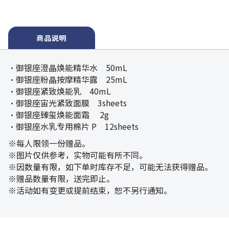
商品说明
・御银座澄晶焕能精华水 50mL
・御银座粉晶按摩精华露 25mL
・御银座紧致焕能乳 40mL
・御银座宙光紧致面膜 3sheets
・御银座臻玺焕能面霜 2g
・御银座水乳专用棉片 P 12sheets
※每人限领一份赠品。
※图片仅供参考，实物可能有所不同。
※因数量有限，如下单时库存不足，可能无法获得赠品。
※赠品数量有限，送完即止。
※活动如有变更或提前结束，恕不另行通知。