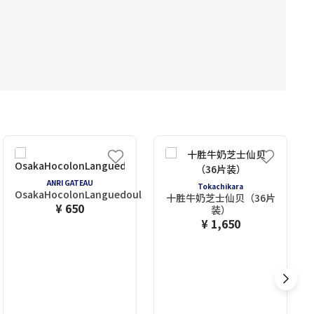
ANRI GATEAU
Tokachikara
OsakaHocolonLanguedoul
十胜牛奶芝士仙贝（36片
¥ 650
装）
¥ 1,650