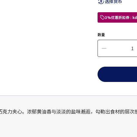
选择货币
3%优惠折扣券 : 
数量
巧克力夹心。浓郁黄油香与淡淡的盐味邂逅，勾勒出食材的层次