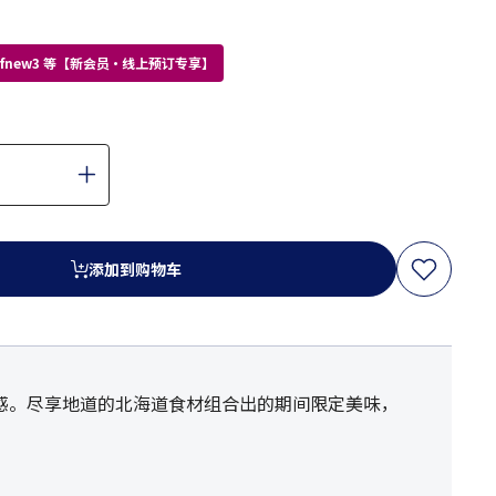
kdfnew3 等【新会员・线上预订专享】
添加到购物车
感。尽享地道的北海道食材组合出的期间限定美味，