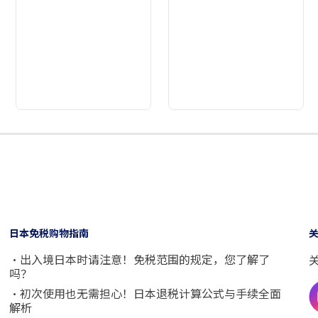
2
3
4
5
6
7
8
日本免税购物指南
・出入境日本时请注意！免税范围的规定，您了解了
吗？
・初次使用也无需担心！日本退税计算公式与手续全面
解析