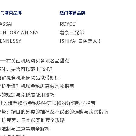
热门酒类品牌
热门零食品牌
ASSAI
ROYCE'
UNTORY WHISKY
薯条三兄弟
ENNESSY
ISHIYA( 白色恋人 )
——在关西机场购买各地名品甜点
液体，是否可以带上飞机？
细解说登机随身物品携带规则
登机手续？机场免税店高效购物指南
李的规定与免税店使用技巧
要怎么用？让入境手续与免税购物更顺畅的详细教学指南
哪些？按目的分类的推荐及不踩雷的选购与购买指南
肌到抗疲劳，日本必买推荐全攻略
量限制与注意事项全解析