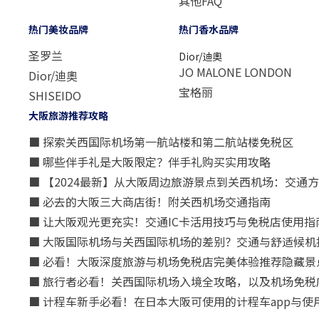
其他FAQ
热门美妆品牌
热门香水品牌
圣罗兰
Dior/迪奧
JO MALONE LONDON
Dior/迪奧
宝格丽
SHISEIDO
大阪旅游推荐攻略
■ 探索关西国际机场第一航站楼和第二航站楼免税区
■ 哪些伴手礼是大阪限定？伴手礼购买实用攻略
■ 【2024最新】从大阪周边旅游景点到关西机场：交通
■ 必去的大阪三大商店街！附关西机场交通指南
■ 让大阪观光更充实！交通IC卡活用技巧与免税店使用指
■ 大阪国际机场与关西国际机场的差别？交通与舒适候机
■ 必看！大阪深度旅游与机场免税店完美体验推荐隐藏景
■ 旅行者必看！关西国际机场入境全攻略，以及机场免税
■ 计程车新手必看！在日本大阪可使用的计程车app与使