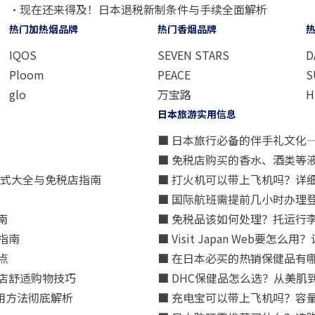
・现在还来得及！日本退税新制条件与手续全面解析
热门加热烟品牌
热门香烟品牌
IQOS
SEVEN STARS
D
Ploom
PEACE
S
glo
万宝路
H
日本旅游实用信息
■ 日本旅行必备的伴手礼文化
■ 免税店购买的香水、酒类等
方式大全与免税店指南
■ 打火机可以带上飞机吗？详
■ 国际航班需提前几小时办理
南
■ 免税品该如何处理？托运行
指南
■ Visit Japan Web
点
■ 在日本必买的热销保健品有
店舒适购物技巧
■ DHC保健品怎么选？从美
用方法彻底解析
■ 充电宝可以带上飞机吗？容