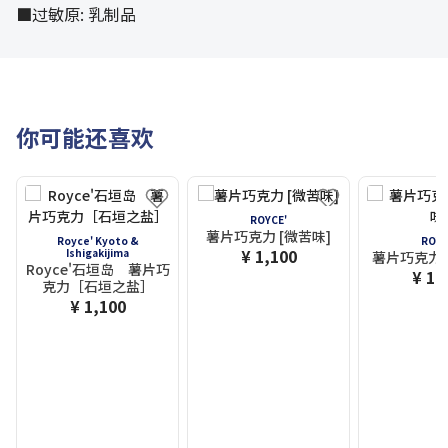
■过敏原: 乳制品
你可能还喜欢
ROYCE'
薯片巧克力 [微苦味]
Royce' Kyoto &
ROYC
¥ 1,100
Ishigakijima
薯片巧克力[
Royce'石垣岛 薯片巧
¥ 1,
克力［石垣之盐］
¥ 1,100