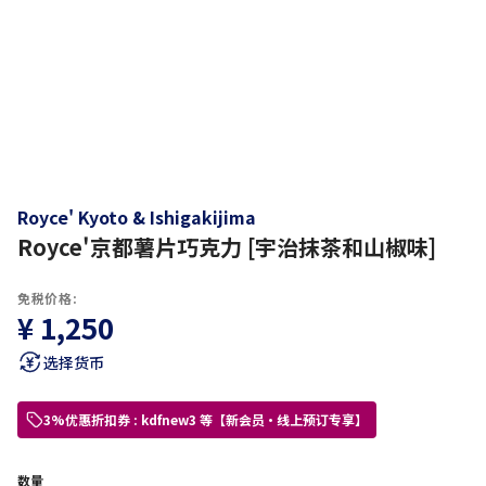
Royce' Kyoto & Ishigakijima
Royce'京都薯片巧克力 [宇治抹茶和山椒味]
免税价格:
¥ 1,250
选择货币
3%优惠折扣券 : kdfnew3 等【新会员・线上预订专享】
数量