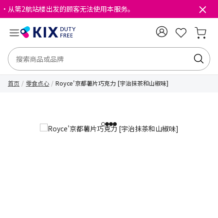
・从第2航站楼出发的顾客无法使用本服务。
首页
零食点心
Royce'京都薯片巧克力 [宇治抹茶和山椒味]
1
2
3
4