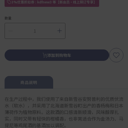
3%优惠折扣券 : kdfnew3 等【新会员・线上预订专享】
数量
添加到购物车
商品说明
在生产过程中，我们使用了来自新雪谷安努普利的优质伏流
水（软水），并采用了北海道新雪谷町出产的香杨梅和日本
薄荷作为植物原料。这款酒的口感清新顺滑，风味醇厚扎
实，同时又带有轻快的柑橘香，也非常适合作为金汤力、马
提尼等鸡尾酒的基酒加以调配。