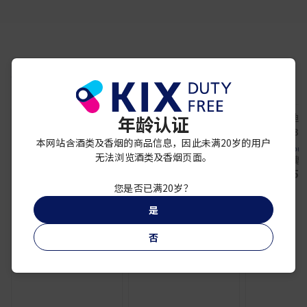
你可能还喜欢
年龄认证
百龄坛
本网站含酒类及香烟的商品信息，因此未满20岁的用户
百龄坛21年 500ml
COACH
Dior
无法浏览酒类及香烟页面。
¥ 16,400
蔻驰梦想之旅女士香水
DIOR迪奥魅
60ML
¥ 5,
¥ 10,800
您是否已满20岁？
是
否