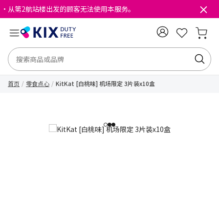
・从第2航站楼出发的顾客无法使用本服务。
首页
零食点心
KitKat [白桃味] 机场限定 3片装x10盒
1
2
3