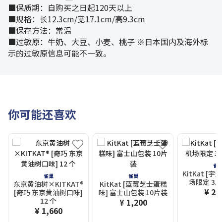
■保质期：自购买之日起120天以上
■规格：长12.3cm/宽17.1cm/高9.3cm
■保存方法：常温
■过敏原：牛奶、大豆、小麦、桃子 ※日本国内及海外标
示的过敏原信息可能不一致。
你可能还喜欢
雀
KitKat [
雀巢
雀巢
场限定 3片
东京黄油树×KITKAT®
KitKat [蓝莓芝士蛋糕
¥ 2,
[奇巧 东京黄油树口味]
味] 富士山包装 10片装
12 个
¥ 1,200
¥ 1,660