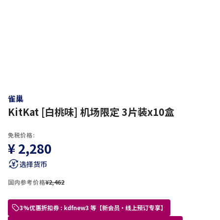
雀巢
KitKat [白桃味] 机场限定 3片装x10盒
免税价格:
¥ 2,280
选择货币
国内参考价格
¥2,462
3%优惠折扣券 : kdfnew3 等【新会员・线上预订专享】