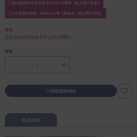
新注册邮件会员专享 5%OFF 优惠券【线上预订专享】
3%优惠折扣券 : kdfnew3 等【新会员・线上预订专享】
限购
30
此商品每位顾客最多可以购买
件。
数量
添加到购物车
商品说明