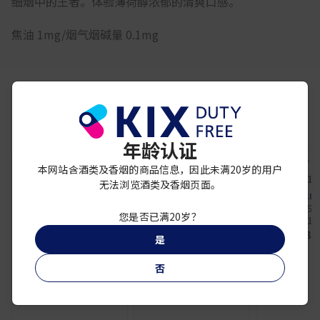
细烟中的王者。体验薄荷醇浓郁的清爽口感。
焦油 1mg/烟气烟碱量 0.1mg
你可能还喜欢
年龄认证
本网站含酒类及香烟的商品信息，因此未满20岁的用户
无法浏览酒类及香烟页面。
KEN
KENT S-
KENT
KENT
您是否已满20岁？
SPARK 1 
KENT S-SERIES
KENT S SERIES
¥ 3,
SPARK MINT 5 100
SPARK MINT 1 100
是
BOX
BOX
¥ 3,600
¥ 3,600
否