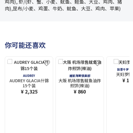
鸡肉), 虾/(虾、蟹、小麦、鱿鱼、鲑鱼、大豆、鸡肉、猪
肉),昆布/小麦、鸡蛋、牛奶、鱿鱼、大豆、鸡肉、苹果)
你可能还喜欢
抹茶千岁・
天妇罗鲜
AUDREY
越前海鮮倶楽部
¥ 1,
AUDREY GLACIA什锦
大阪 机场限售鱿鱼油炸
15个装
煎饼(辣油)
¥ 2,325
¥ 860