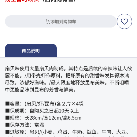
添加到购物车
商品说明
扇贝味使用大量扇贝肉制成。其特点是后续的辛辣味让人欲
罢不能。/用带壳虾作原料，把虾原有的甜香味发挥得淋漓
尽致，浓郁好滋味。/最大限度地释放昆布美味。不断咀嚼
中更能品味到昆布的芳香与鲜美。
■容量：(扇贝/虾/昆布)各２片×4袋
■保质期：自购买之日起20天以上
■规格：长28cm/宽12cm/高6.5cm
■保存方法：常温
■过敏原：扇贝/(小麦、鸡蛋、牛奶、鱿鱼、牛肉、大豆、