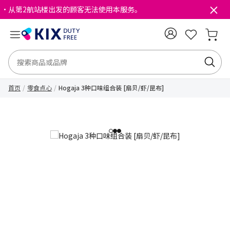
・从第2航站楼出发的顾客无法使用本服务。
首页
零食点心
Hogaja 3种口味组合装 [扇贝/虾/昆布]
1
2
3