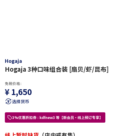
Hogaja
Hogaja 3种口味组合装 [扇贝/虾/昆布]
免税价格:
¥ 1,650
选择货币
3%优惠折扣券 : kdfnew3 等【新会员・线上预订专享】
线上暂时缺货
（店内或有售）