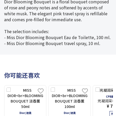
Dior Blooming Bouquet is a floral bouquet composed
of rose and peony notes and softened by accents of
white musk. The elegant pink travel spray is refillable
and comes pre-filled for immediate use.
The selection includes:
- Miss Dior Blooming Bouquet Eau de Toilette, 100 ml.
- Miss Dior Blooming Bouquet travel spray, 10 ml.
你可能还喜欢
CPB肌
光凝润采妆前
¥ 7,
Dior/迪奧
Dior/迪奧
热