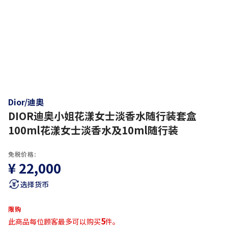
Dior/迪奧
DIOR迪奥小姐花漾女士淡香水随行装套盒
100ml花漾女士淡香水及10ml随行装
免税价格:
¥ 22,000
选择货币
限购
5
此商品每位顾客最多可以购买
件。