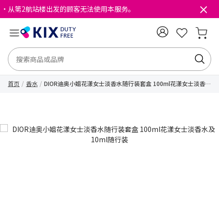
・从第2航站楼出发的顾客无法使用本服务。
首页
香水
DIOR迪奥小姐花漾女士淡香水随行装套盒 100ml花漾女士淡香水
及10ml随行装