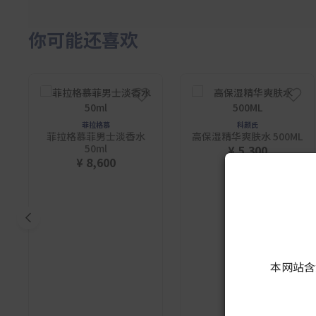
你可能还喜欢
菲拉格慕
科颜氏
菲拉格慕菲男士淡香水
高保湿精华爽肤水 500ML
50ml
¥ 5,300
¥ 8,600
本网站含