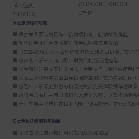
JO MALONE LONDON
Dior/迪奧
宝格丽
SHISEIDO
大阪旅游推荐攻略
■ 探索关西国际机场第一航站楼和第二航站楼免税区
■ 哪些伴手礼是大阪限定？伴手礼购买实用攻略
■ 【2024最新】从大阪周边旅游景点到关西机场：交通
■ 必去的大阪三大商店街！附关西机场交通指南
■ 让大阪观光更充实！交通IC卡活用技巧与免税店使用指
■ 大阪国际机场与关西国际机场的差别？交通与舒适候机
■ 必看！大阪深度旅游与机场免税店完美体验推荐隐藏景
■ 旅行者必看！关西国际机场入境全攻略，以及机场免税
■ 计程车新手必看！在日本大阪可使用的计程车app与使
日本免税店香烟购买指南
■ 免税店必买的香烟！购买指南及免税范围