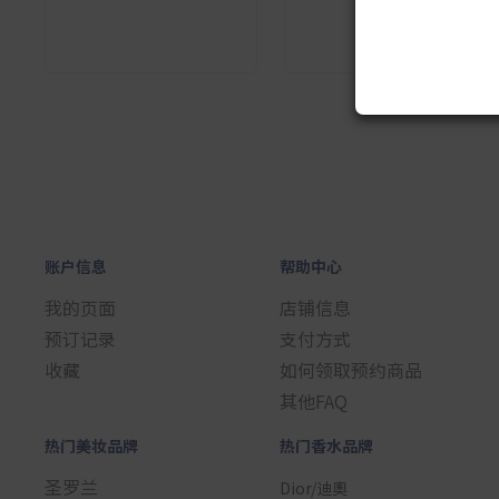
1
账户信息
帮助中心
我的页面
店铺信息
预订记录
支付方式
收藏
如何领取预约商品
其他FAQ
热门美妆品牌
热门香水品牌
圣罗兰
Dior/迪奧