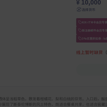
¥ 10,000
选择货币
KIX-ITM卡会
新注册邮件会员专享
3%优惠折扣券 : 
线上暂时缺货
酒体呈浅稻草色，散发着柑橘花、梨和白桃的芬芳。入口后，酸
分展现了斯泰伦博斯的风土特色，既适合餐桌共享，也适合窖藏