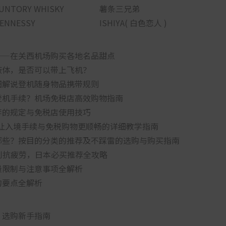
UNTORY WHISKY
薯条三兄弟
ENNESSY
ISHIYA( 白色恋人 )
——在关西机场购买各地名品甜点
液体，是否可以带上飞机？
细解说登机随身物品携带规则
登机手续？机场免税店高效购物指南
李的规定与免税店使用技巧
要怎么用？让入境手续与免税购物更顺畅的详细教学指南
哪些？按目的分类的推荐及不踩雷的选购与购买指南
肌到抗疲劳，日本必买推荐全攻略
量限制与注意事项全解析
购要点全解析
：选购新手指南