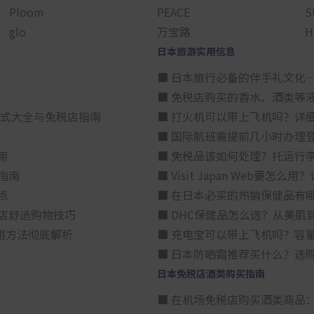
Ploom
PEACE
S
glo
万宝路
H
日本旅游实用信息
■ 日本旅行必备的伴手礼文化
■ 免税店购买的香水、酒类等
方式大全与免税店指南
■ 打火机可以带上飞机吗？详
■ 国际航班需提前几小时办理
南
■ 免税品该如何处理？托运行
指南
■ Visit Japan Web
点
■ 在日本必买的热销保健品有
店舒适购物技巧
■ DHC保健品怎么选？从美
用方法彻底解析
■ 充电宝可以带上飞机吗？容
■ 日本防晒霜推荐买什么？选
日本免税店酒类购买指南
■ 在机场免税店购买酒类商品