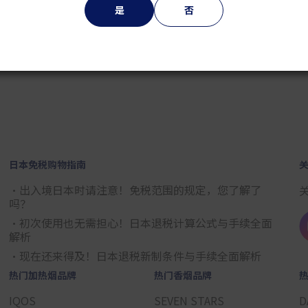
是
否
2
3
4
5
6
7
8
9
日本免税购物指南
・出入境日本时请注意！免税范围的规定，您了解了
吗？
・初次使用也无需担心！日本退税计算公式与手续全面
解析
・现在还来得及！日本退税新制条件与手续全面解析
热门加热烟品牌
热门香烟品牌
IQOS
SEVEN STARS
D