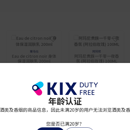
爱马仕
阿玛尼
Eau de citron noir 身体
阿玛尼贵族一千零一夜香
保湿润肤乳 200ml
氛 (阿拉伯玫瑰) 100ML
¥ 10,500
¥ 44,600
年龄认证
酒类及香烟的商品信息，因此未满20岁的用户无法浏览酒类及
您是否已满20岁？