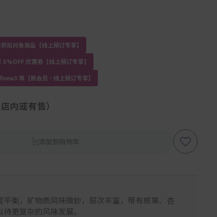
员专享折扣对象商品【线上预订专享】
 5%OFF 优惠券【线上预订专享】
kdfnew3 等【新会员・线上预订专享】
（店内或有售）
添加到购物车
度平衡，矿物质风味微妙，层次丰富，带有核果、杏
以待更复杂的风味发展。