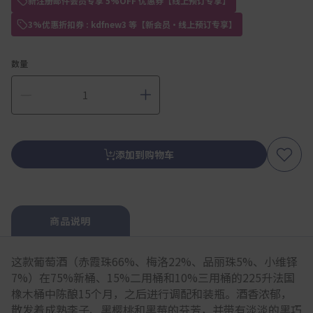
新注册邮件会员专享 5%OFF 优惠券【线上预订专享】
3%优惠折扣券 : kdfnew3 等【新会员・线上预订专享】
数量
添加到购物车
商品说明
这款葡萄酒（赤霞珠66%、梅洛22%、品丽珠5%、小维铎
7%）在75%新桶、15%二用桶和10%三用桶的225升法国
橡木桶中陈酿15个月，之后进行调配和装瓶。酒香浓郁，
散发着成熟李子、黑樱桃和黑莓的芬芳，并带有淡淡的黑巧