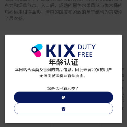
克力和烟草气息。入口后，成熟的黑色水果风味与橡木桶的
巧妙运用相得益彰，清爽的酸度和紧致的单宁结构为其增添
了层次感。
你可能还喜欢
年龄认证
本网站含酒类及香烟的商品信息，因此未满20岁的用户
无法浏览酒类及香烟页面。
您是否已满20岁？
GLENMOR
格兰杰21
CEDERBERG
DF CEDERBERG FIVE
是
Aureum 
DF GROOT
GENERATIONS
苏格兰
CONSTANTIA
CHENIN BLANC 2024
¥ 40,
否
PINOTAGE 2023
750ml
750ml
¥ 8,500
¥ 7,400