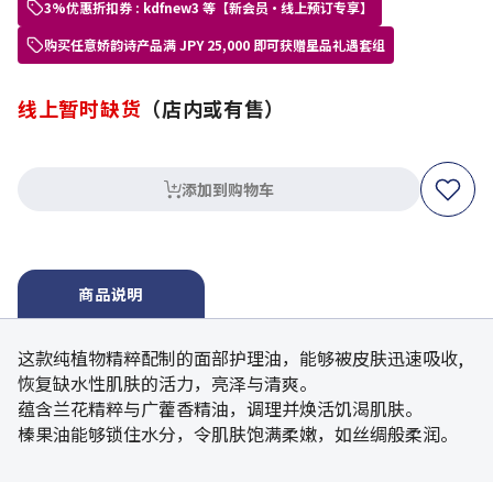
3%优惠折扣券 : kdfnew3 等【新会员・线上预订专享】
购买任意娇韵诗产品满 JPY 25,000 即可获赠星品礼遇套组
线上暂时缺货
（店内或有售）
添加到购物车
商品说明
这款纯植物精粹配制的面部护理油，能够被皮肤迅速吸收,
恢复缺水性肌肤的活力，亮泽与清爽。
蕴含兰花精粹与广藿香精油，调理并焕活饥渴肌肤。
榛果油能够锁住水分，令肌肤饱满柔嫩，如丝绸般柔润。