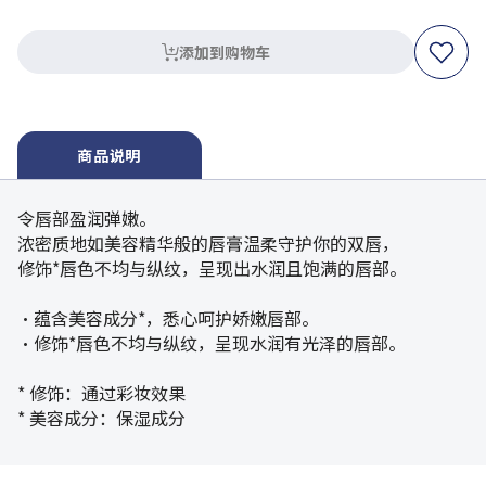
添加到购物车
商品说明
令唇部盈润弹嫩。
浓密质地如美容精华般的唇膏温柔守护你的双唇，
修饰*唇色不均与纵纹，呈现出水润且饱满的唇部。
・蕴含美容成分*，悉心呵护娇嫩唇部。
・修饰*唇色不均与纵纹，呈现水润有光泽的唇部。
* 修饰：通过彩妆效果
* 美容成分：保湿成分