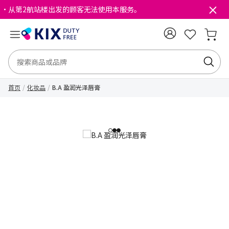
・从第2航站楼出发的顾客无法使用本服务。
首页
化妆品
B.A 盈润光泽唇膏
1
2
3