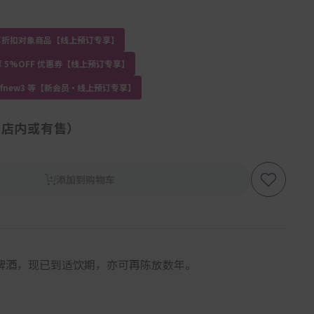
员专享折扣对象商品【线上预订专享】
 5%OFF 优惠券【线上预订专享】
kdfnew3 等【新会员・线上预订专享】
（店内或有售）
添加到购物车
牌酒，现已到适饮期，亦可再陈放数年。