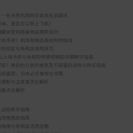
——在关西机场购买各地名品甜点
液体，是否可以带上飞机？
细解说登机随身物品携带规则
登机手续？机场免税店高效购物指南
李的规定与免税店使用技巧
要怎么用？让入境手续与免税购物更顺畅的详细教学指南
哪些？按目的分类的推荐及不踩雷的选购与购买指南
肌到抗疲劳，日本必买推荐全攻略
量限制与注意事项全解析
购要点全解析
：选购新手指南
机场免税店指南
购指南与免税店活用攻略