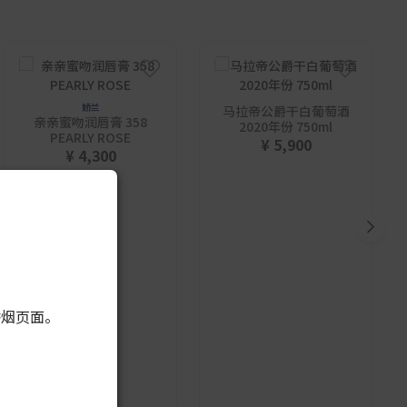
娇兰
马拉帝公爵干白葡萄酒
亲亲蜜吻润唇膏 358
2020年份 750ml
PEARLY ROSE
¥ 5,900
¥ 4,300
香烟页面。