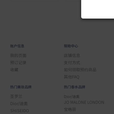
1
账户信息
帮助中心
我的页面
店铺信息
预订记录
支付方式
收藏
如何领取预约商品
其他FAQ
热门美妆品牌
热门香水品牌
圣罗兰
Dior/迪奧
JO MALONE LONDON
Dior/迪奧
宝格丽
SHISEIDO