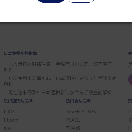
2
3
4
5
6
7
8
9
日本免税购物指南
・出入境日本时请注意！免税范围的规定，您了解了
吗？
・初次使用也无需担心！日本退税计算公式与手续全面
解析
・现在还来得及！日本退税新制条件与手续全面解析
热门加热烟品牌
热门香烟品牌
IQOS
SEVEN STARS
D
Ploom
PEACE
S
glo
万宝路
H