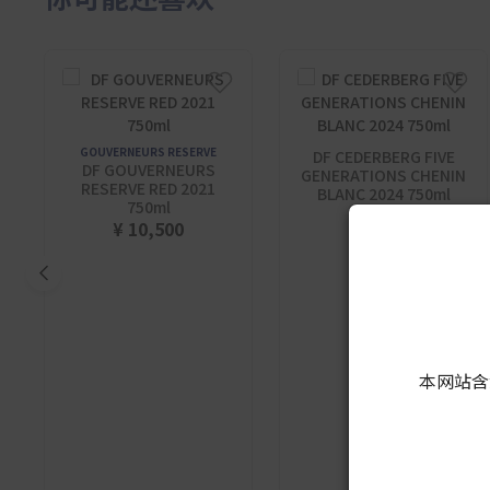
GOUVERNEURS RESERVE
DF CEDERBERG FIVE
DF GOUVERNEURS
GENERATIONS CHENIN
RESERVE RED 2021
BLANC 2024 750ml
750ml
¥ 8,500
¥ 10,500
本网站含