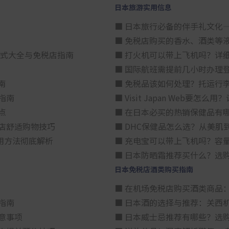
日本旅游实用信息
■ 日本旅行必备的伴手礼文化
■ 免税店购买的香水、酒类等
方式大全与免税店指南
■ 打火机可以带上飞机吗？详
■ 国际航班需提前几小时办理
南
■ 免税品该如何处理？托运行
指南
■ Visit Japan Web
点
■ 在日本必买的热销保健品有
店舒适购物技巧
■ DHC保健品怎么选？从美
用方法彻底解析
■ 充电宝可以带上飞机吗？容
■ 日本防晒霜推荐买什么？选
日本免税店酒类购买指南
■ 在机场免税店购买酒类商品
指南
■ 日本酒的选择与推荐：关西
意事项
■ 日本威士忌推荐有哪些？选