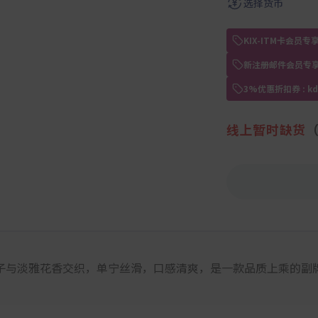
选择货币
KIX-ITM卡会
新注册邮件会员专享
3%优惠折扣券 : 
线上暂时缺货
子与淡雅花香交织，单宁丝滑，口感清爽，是一款品质上乘的副