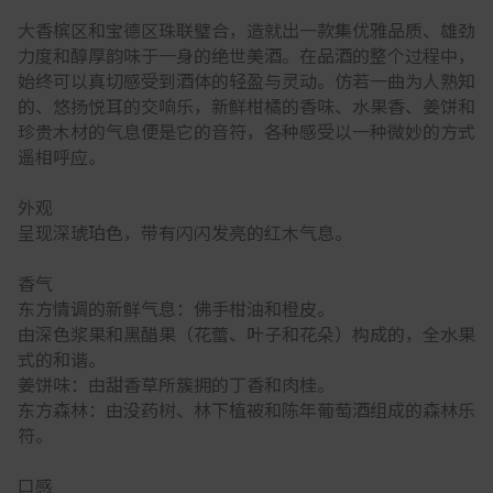
大香槟区和宝德区珠联璧合，造就出一款集优雅品质、雄劲
力度和醇厚韵味于一身的绝世美酒。在品酒的整个过程中，
始终可以真切感受到酒体的轻盈与灵动。仿若一曲为人熟知
的、悠扬悦耳的交响乐，新鲜柑橘的香味、水果香、姜饼和
珍贵木材的气息便是它的音符，各种感受以一种微妙的方式
遥相呼应。
外观
呈现深琥珀色，带有闪闪发亮的红木气息。
香气
东方情调的新鲜气息：佛手柑油和橙皮。
由深色浆果和黑醋果（花蕾、叶子和花朵）构成的，全水果
式的和谐。
姜饼味：由甜香草所簇拥的丁香和肉桂。
东方森林：由没药树、林下植被和陈年葡萄酒组成的森林乐
符。
口感