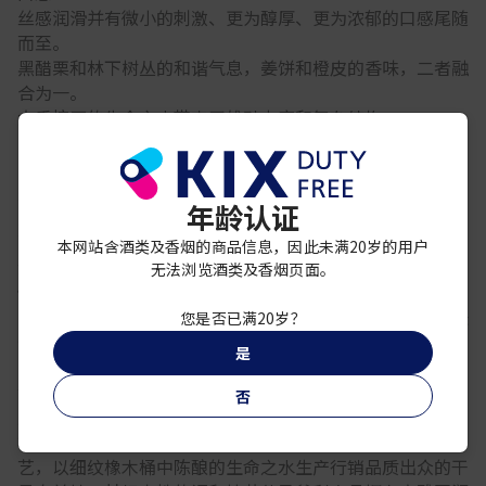
丝感润滑并有微小的刺激、更为醇厚、更为浓郁的口感尾随
而至。
黑醋栗和林下树丛的和谐气息，姜饼和橙皮的香味，二者融
合为一。
大香槟区的生命之水带来了雄劲力度和复杂结构。
一种精致优雅、回味绵长或“孔雀开屏”般的惊艳效果。
类别：干邑白兰地
年龄认证
产地：法国
配料表：葡萄、水、焦糖色（普通法）
本网站含酒类及香烟的商品信息，因此未满20岁的用户
酒精含量：40% vol
无法浏览酒类及香烟页面。
储存方法：存放于阴凉、干燥、通风环境下，避免阳光直射
品鉴方法：一款味道纯正、卓越超凡的干邑葡萄酒，无需任
您是否已满20岁？
何添加，即可让人尽享无与伦比的感官体验。
是
品牌故事：由尚·马爹利(Jean Martell)始创于1715年的马
爹利是历史最悠久的干邑世家，当时法式生活艺术浪潮巅峰
否
之际对美食、品鉴、技艺的推崇也成为了马爹利探索至今的
核心领域。三个世纪以来，马爹利秉承独特的双重蒸馏技
艺，以细纹橡木桶中陈酿的生命之水生产行销品质出众的干