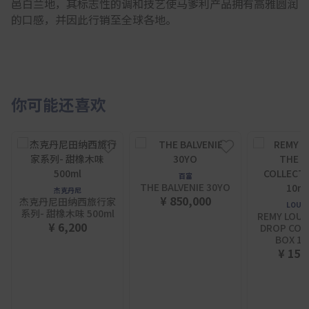
邑白兰地，其标志性的调和技艺使马爹利产品拥有高雅圆润
的口感，并因此行销至全球各地。
你可能还喜欢
百富
THE BALVENIE 30YO
杰克丹尼
¥ 850,000
杰克丹尼田纳西旅行家
LOUIS 
系列- 甜橡木味 500ml
REMY LOUIS
¥ 6,200
DROP COL
BOX 10
¥ 155