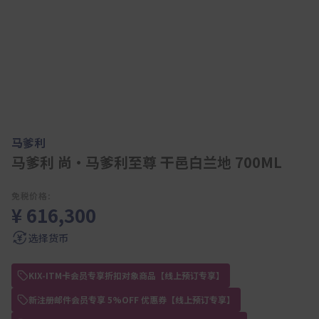
马爹利
马爹利 尚•马爹利至尊 干邑白兰地 700ML
免税价格:
¥ 616,300
选择货币
KIX-ITM卡会员专享折扣对象商品【线上预订专享】
新注册邮件会员专享 5%OFF 优惠券【线上预订专享】