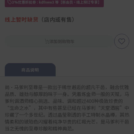
3%优惠折扣券 : kdfnew3 等【新会员・线上预订专享】
线上暂时缺货
（店内或有售）
添加到购物车
商品说明
尚•马爹利至尊是一款出于稀世邂逅的超凡干邑，融合优雅
品质、雄劲与醇厚韵味于一身。凭着炼金师一般的天赋，马
爹利调酒师精心挑选、品味、调和超过400种极致珍贵的
“生命之水”，其中有些甚至已经在马爹利“天堂酒窖”中
珍藏了一个多世纪。透过晶莹剔透的手工特制水晶樽，其热
情柔和的琥珀色闪耀着纯净华贵的红褐光芒，是马爹利干邑
当之无愧的至尊珍酿和精神典范。