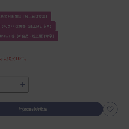
员专享折扣对象商品【线上预订专享】
 5%OFF 优惠券【线上预订专享】
kdfnew3 等【新会员・线上预订专享】
10
可以购买
件。
添加到购物车