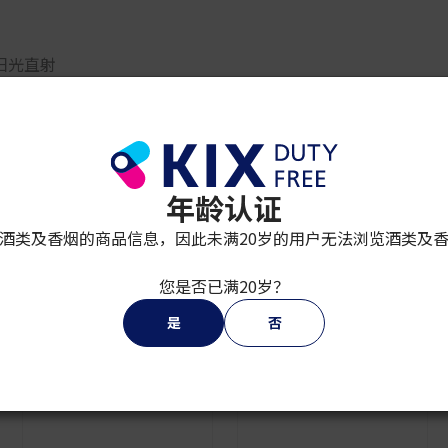
阳光直射
和调制鸡尾酒饮用。
始创于1715年的马爹利是历史最悠久的干邑世家，当时法式生活艺
独特的双重蒸馏技艺，以细纹橡木桶中陈酿的生命之水生产行销
地。
年龄认证
酒类及香烟的商品信息，因此未满20岁的用户无法浏览酒类及
您是否已满20岁？
是
否
HENNESSY
轩尼诗X.O 干邑 35 cL
HENNESSY
¥ 20,800
轩尼诗 调酒大师精选5号
500ML
¥ 10,200