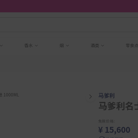
香水
烟
酒类
零食
马爹利
马爹利名士
免税价格:
¥ 15,600