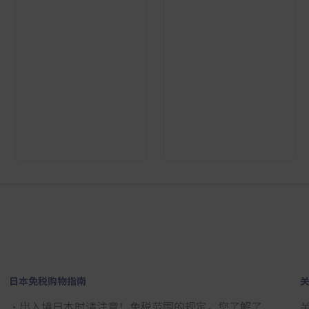
2
3
4
5
6
7
8
9
日本免税购物指南
・出入境日本时请注意！免税范围的规定，您了解了