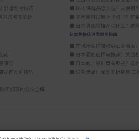
店舒适购物技巧
■ DHC保健品怎么选？从美
用方法彻底解析
■ 充电宝可以带上飞机吗？容
■ 日本防晒霜推荐买什么？选
日本免税店酒类购买指南
■ 在机场免税店购买酒类商品
指南
■ 日本酒的选择与推荐：关西
意事项
■ 日本威士忌推荐有哪些？选
店提前预约技巧
■ 送礼佳品！深度解析獭祭 
算购买烟草的方法全解
使用条款
隐私保护