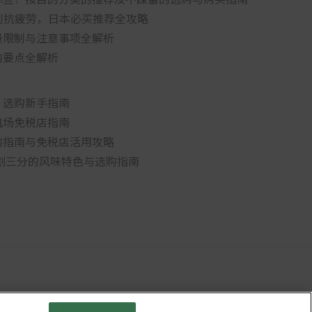
肌到抗疲劳，日本必买推荐全攻略
量限制与注意事项全解析
购要点全解析
：选购新手指南
机场免税店指南
购指南与免税店活用攻略
二割三分的风味特色与选购指南
条款
Cookie政策
关于社交媒体使用规章
公司概要
网站地图