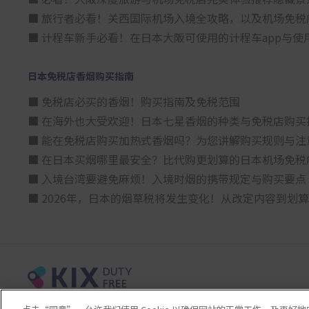
■ 旅行者必看！关西国际机场入境全攻略，以及机场免税
■ 计程车新手必看！在日本大阪可使用的计程车app与使
日本免税店香烟购买指南
■ 免税店必买的香烟！购买指南及免税范围
■ 在海外也大受欢迎！日本七星香烟的种类与免税店购买
■ 能在免税店购买加热式香烟吗？为您讲解购买规则与注
■ 在日本买烟哪里最安全？比代购更划算的日本机场免税
■ 入境台湾要避免麻烦！入境时烟的携带规定与购买要点
■ 2026年，日本的烟草税将发生变化！从改定内容到划
© 2023 Kansai Airports Retail & Services All rights reserved.