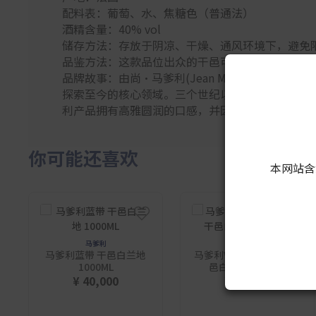
配料表：葡萄、水、焦糖色（普通法）
酒精含量：40% vol
储存方法：存放于阴凉、干燥、通风环境下，避免
品鉴方法：这款品位出众的干邑可单独饮用，加冰
品牌故事：由尚·马爹利(Jean Martell)
探索至今的核心领域。三个世纪以来，马爹利秉承
利产品拥有高雅圆润的口感，并因此行销至全球各
你可能还喜欢
本网站含
马爹利
马爹利
马爹利蓝带 干邑白兰地
马爹利VSOP红桶陈酿 干
1000ML
邑白兰地 1000ML
¥ 40,000
¥ 12,100