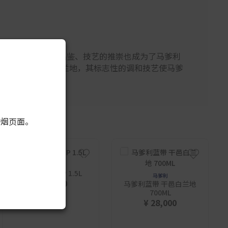
术浪潮巅峰之际对美食、品鉴、技艺的推崇也成为了马爹利
品质出众的干邑白兰地，其标志性的调和技艺使马爹
香烟页面。
HENNESSY
轩尼诗 V.S.O.P 1.5L
马爹利
¥ 22,800
马爹利蓝带 干邑白兰地
700ML
¥ 28,000