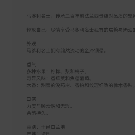
马爹利名士，传承三百年前法兰西贵族对品质的坚持
释放自己，尽情享受马爹利名士独有的焦糖与奶油
外观
马爹利名士拥有韵然流动的金泽铜晕。
香气
多种水果：柠檬、梨和梅子。
奇异风味：香草荚和焦糖葡萄。
木香：甜蜜的没药树、香柏和纹理细致的橡木香味
口感
力度与顺滑谐和无瑕。
余韵持久。
类别：干邑白兰地
产地：法国