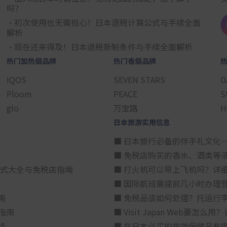
吗？
・初次使用也无需担心！日本退税计算公式与手续全面
解析
・现在还来得及！日本退税新制条件与手续全面解析
热门加热烟品牌
热门香烟品牌
IQOS
SEVEN STARS
D
Ploom
PEACE
S
glo
万宝路
H
日本旅游实用信息
■ 日本旅行必备的伴手礼文化
■ 免税店购买的香水、酒类等
方式大全与免税店指南
■ 打火机可以带上飞机吗？详
■ 国际航班需提前几小时办理
南
■ 免税品该如何处理？托运行
指南
■ Visit Japan Web
点
■ 在日本必买的热销保健品有