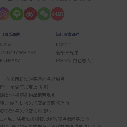
热门酒类品牌
热门零食品牌
ASSAI
ROYCE'
UNTORY WHISKY
薯条三兄弟
ENNESSY
ISHIYA( 白色恋人 )
——在关西机场购买各地名品甜点
液体，是否可以带上飞机？
细解说登机随身物品携带规则
登机手续？机场免税店高效购物指南
李的规定与免税店使用技巧
要怎么用？让入境手续与免税购物更顺畅的详细教学指南
哪些？按目的分类的推荐及不踩雷的选购与购买指南