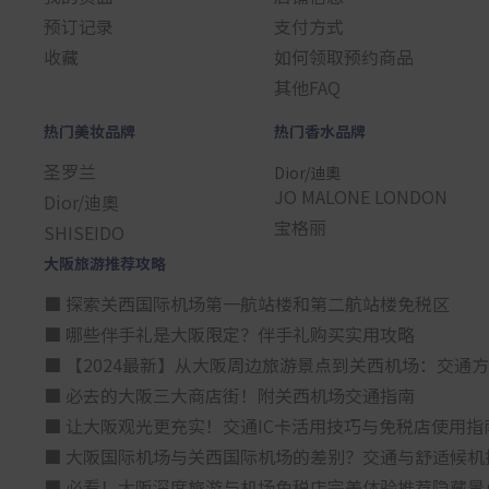
预订记录
支付方式
收藏
如何领取预约商品
其他FAQ
热门美妆品牌
热门香水品牌
圣罗兰
Dior/迪奧
JO MALONE LONDON
Dior/迪奧
宝格丽
SHISEIDO
大阪旅游推荐攻略
■ 探索关西国际机场第一航站楼和第二航站楼免税区
■ 哪些伴手礼是大阪限定？伴手礼购买实用攻略
■ 【2024最新】从大阪周边旅游景点到关西机场：交通
■ 必去的大阪三大商店街！附关西机场交通指南
■ 让大阪观光更充实！交通IC卡活用技巧与免税店使用指
■ 大阪国际机场与关西国际机场的差别？交通与舒适候机
■ 必看！大阪深度旅游与机场免税店完美体验推荐隐藏景