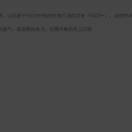
，以远高于VSOP分级的标准打造的这支「VSOP+」。动感时
的香气，感受刚劲有力、优雅平衡的无上口感
。