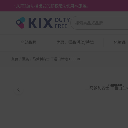
・从第2航站楼出发的顾客无法使用本服务。
全部品牌
优惠、赠品活动/特辑
化妆品
首页
酒类
马爹利名士 干邑白兰地 1000ML
1
2
3
4
5
6