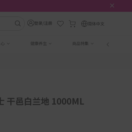
登录/注册
简体中文
点心
健康养生
商品特集
免税
 干邑白兰地 1000ML