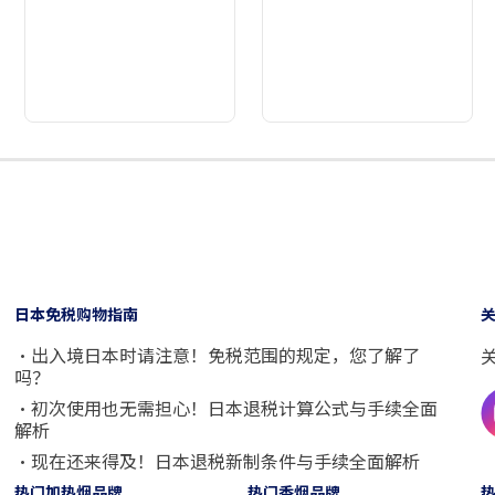
2
3
4
5
6
7
8
9
日本免税购物指南
・出入境日本时请注意！免税范围的规定，您了解了
吗？
・初次使用也无需担心！日本退税计算公式与手续全面
解析
・现在还来得及！日本退税新制条件与手续全面解析
热门加热烟品牌
热门香烟品牌