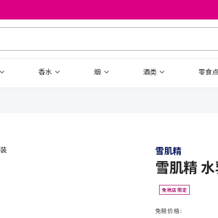
香水
烟
酒类
零食
雪肌精
雪肌精 
免税店限定
免税价格: