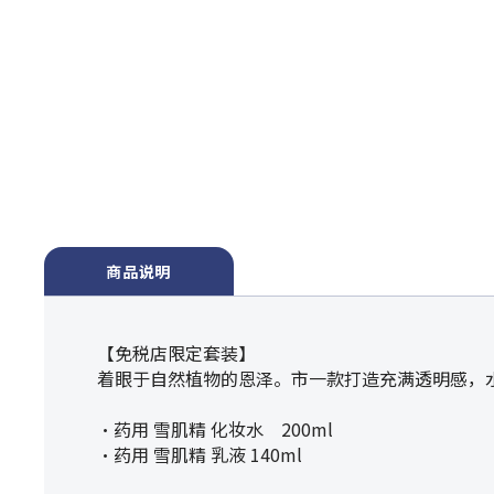
商品说明
【免税店限定套装】
着眼于自然植物的恩泽。市一款打造充满透明感，水
・药用 雪肌精 化妆水 200ml
・药用 雪肌精 乳液 140ml