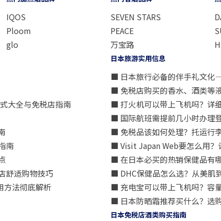
IQOS
SEVEN STARS
D
Ploom
PEACE
S
glo
万宝路
H
日本旅游实用信息
■ 日本旅行必备的伴手礼文化
■ 免税店购买的香水、酒类等
方式大全与免税店指南
■ 打火机可以带上飞机吗？详
■ 国际航班需提前几小时办理
南
■ 免税品该如何处理？托运行
指南
■ Visit Japan Web
点
■ 在日本必买的热销保健品有
店舒适购物技巧
■ DHC保健品怎么选？从美
用方法彻底解析
■ 充电宝可以带上飞机吗？容
■ 日本防晒霜推荐买什么？选
日本免税店酒类购买指南