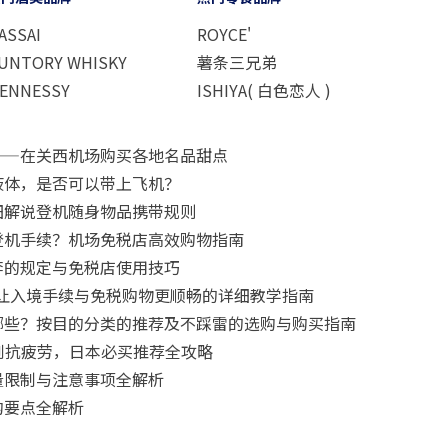
ASSAI
ROYCE'
UNTORY WHISKY
薯条三兄弟
ENNESSY
ISHIYA( 白色恋人 )
——在关西机场购买各地名品甜点
液体，是否可以带上飞机？
细解说登机随身物品携带规则
登机手续？机场免税店高效购物指南
李的规定与免税店使用技巧
要怎么用？让入境手续与免税购物更顺畅的详细教学指南
哪些？按目的分类的推荐及不踩雷的选购与购买指南
肌到抗疲劳，日本必买推荐全攻略
量限制与注意事项全解析
购要点全解析