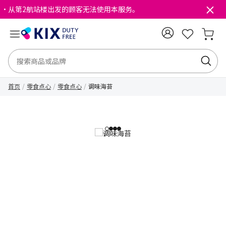
・从第2航站楼出发的顾客无法使用本服务。
首页
零食点心
零食点心
调味海苔
1
2
3
4