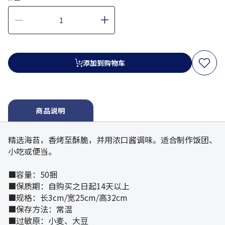
添加到购物车
商品说明
精选海苔，香烤至酥脆，并用浓口酱调味。适合制作饭团、
小吃或便当。
■容量：50捆
■保质期：自购买之日起14天以上
■规格：长3cm/宽25cm/高32cm
■保存方法：常温
■过敏原：小麦、大豆