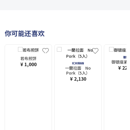
你可能还喜欢
御銀
若布煎饼
御银座紧
¥ 1,000
ICHIRAN
¥ 22,
一蘭拉面 No
Pork（5入）
¥ 2,130