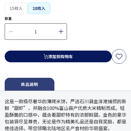
15枚入
28枚入
数量
添加到购物车
商品说明
这是一款极尽奢华的薄烤米饼，严选石川县金泽港捕捞的新
鲜“甜虾”，并融合100%富山县产优质大米精制而成。轻
盈酥脆的口感中，蕴含着甜虾特有的浓郁鲜甜。金色的豪华
包装袋尽显尊贵，无论是作为精美礼品还是自我奖励，都是
绝佳选择。带您领略北陆地区名产食材的华丽盛宴。