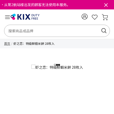
・从第2航站楼出发的顾客无法使用本服务。
首页
虾之恋：特級鮮蝦米餅 28枚入
1
2
3