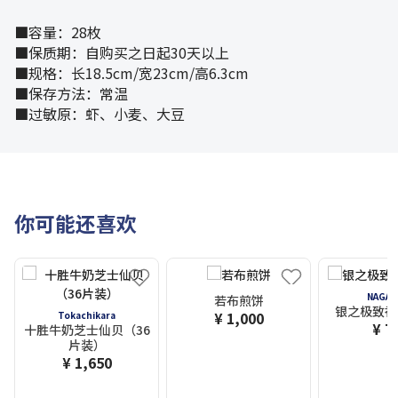
■容量：28枚
■保质期：自购买之日起30天以上
■规格：长18.5cm/宽23cm/高6.3cm
■保存方法：常温
■过敏原：虾、小麦、大豆
你可能还喜欢
NAGAT
若布煎饼
银之极致香
¥ 1,000
Tokachikara
¥ 7
十胜牛奶芝士仙贝（36
片装）
¥ 1,650