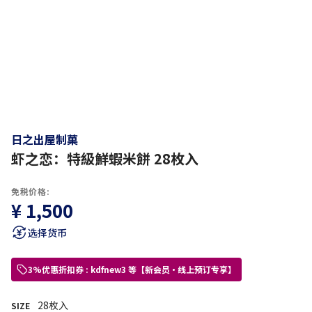
日之出屋制菓
虾之恋：特級鮮蝦米餅 28枚入
免税价格:
¥ 1,500
选择货币
3%优惠折扣券 : kdfnew3 等【新会员・线上预订专享】
28枚入
SIZE