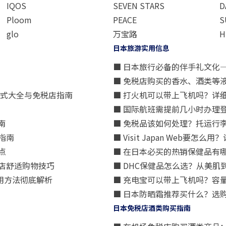
IQOS
SEVEN STARS
D
Ploom
PEACE
S
glo
万宝路
H
日本旅游实用信息
■ 日本旅行必备的伴手礼文化
■ 免税店购买的香水、酒类等
方式大全与免税店指南
■ 打火机可以带上飞机吗？详
■ 国际航班需提前几小时办理
南
■ 免税品该如何处理？托运行
指南
■ Visit Japan Web
点
■ 在日本必买的热销保健品有
店舒适购物技巧
■ DHC保健品怎么选？从美
用方法彻底解析
■ 充电宝可以带上飞机吗？容
■ 日本防晒霜推荐买什么？选
日本免税店酒类购买指南