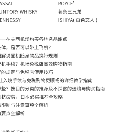
ASSAI
ROYCE'
UNTORY WHISKY
薯条三兄弟
ENNESSY
ISHIYA( 白色恋人 )
——在关西机场购买各地名品甜点
液体，是否可以带上飞机？
细解说登机随身物品携带规则
登机手续？机场免税店高效购物指南
李的规定与免税店使用技巧
要怎么用？让入境手续与免税购物更顺畅的详细教学指南
哪些？按目的分类的推荐及不踩雷的选购与购买指南
肌到抗疲劳，日本必买推荐全攻略
量限制与注意事项全解析
购要点全解析