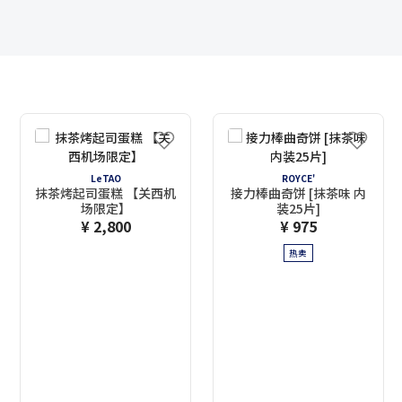
LeTAO
ROYCE'
抹茶烤起司蛋糕 【关西机
接力棒曲奇饼 [抹茶味 内
场限定】
装25片]
¥ 2,800
¥ 975
热卖