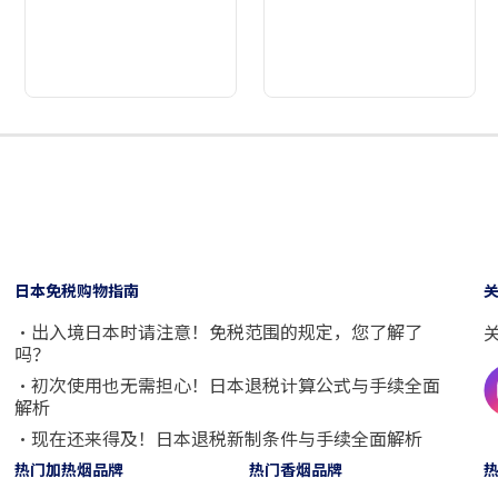
2
3
4
5
6
7
8
9
日本免税购物指南
・出入境日本时请注意！免税范围的规定，您了解了
吗？
・初次使用也无需担心！日本退税计算公式与手续全面
解析
・现在还来得及！日本退税新制条件与手续全面解析
热门加热烟品牌
热门香烟品牌