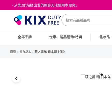
・从第2航站楼出发的顾客无法使用本服务。
全部品牌
优惠、赠品活动/特辑
化妆品
首页
零食点心
萩之調 釉 日本茶 5個入
1
2