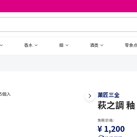
香水
烟
酒类
零食
菓匠三全
萩之調 釉
免税价格:
¥ 1,200