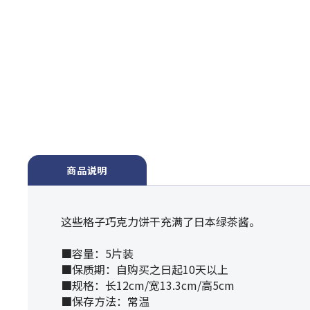
商品说明
这些格子巧克力饼干充满了日本绿茶酱。
■容量：5片装
■保质期：自购买之日起10天以上
■规格：长12cm/宽13.3cm/高5cm
■保存方法：常温