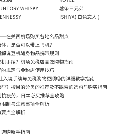
UNTORY WHISKY
薯条三兄弟
ENNESSY
ISHIYA( 白色恋人 )
——在关西机场购买各地名品甜点
液体，是否可以带上飞机？
细解说登机随身物品携带规则
登机手续？机场免税店高效购物指南
李的规定与免税店使用技巧
要怎么用？让入境手续与免税购物更顺畅的详细教学指南
哪些？按目的分类的推荐及不踩雷的选购与购买指南
肌到抗疲劳，日本必买推荐全攻略
量限制与注意事项全解析
购要点全解析
：选购新手指南