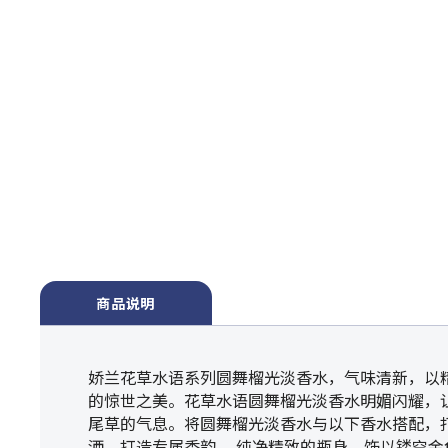
商品说明
娇兰花草水语系列圆舞榴光淡香水，气味清新，以
的惊世之美。花草水语圆舞榴光淡香水明媚闪耀，
尾草的气息。将圆舞榴光淡香水与以下香水搭配，打造
洒，打造专属香韵。 纯净精致的瓶身，饰以镂空