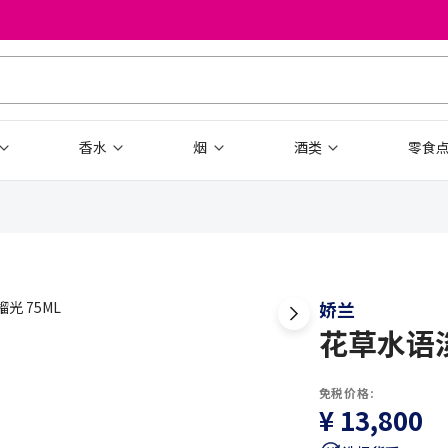
香水
烟
酒类
零食
娇兰
花草水语淡
免税价格:
¥ 13,800