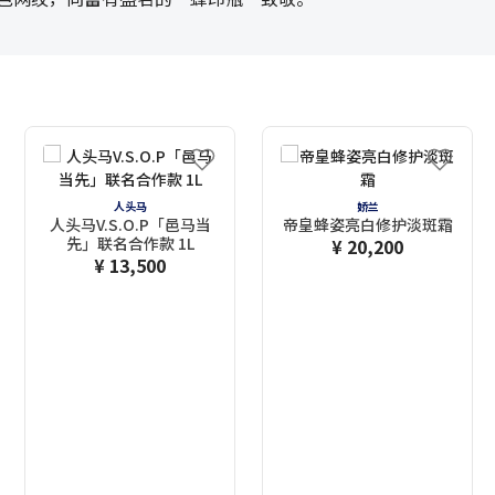
人头马
娇兰
人头马V.S.O.P「邑马当
帝皇蜂姿亮白修护淡斑霜
先」联名合作款 1L
¥ 20,200
¥ 13,500