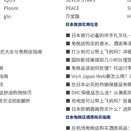
Ploom
PEACE
S
glo
万宝路
H
日本旅游实用信息
■ 日本旅行必备的伴手礼文化
■ 免税店购买的香水、酒类等
方式大全与免税店指南
■ 打火机可以带上飞机吗？详
■ 国际航班需提前几小时办理
南
■ 免税品该如何处理？托运行
指南
■ Visit Japan Web
点
■ 在日本必买的热销保健品有
店舒适购物技巧
■ DHC保健品怎么选？从美
用方法彻底解析
■ 充电宝可以带上飞机吗？容
■ 日本防晒霜推荐买什么？选
日本免税店酒类购买指南
■ 在机场免税店购买酒类商品