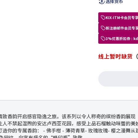
选择货币
KIX-ITM卡会
新注册邮件会员专享
3%优惠折扣券 : 
线上暂时缺货
精致香韵开启感官隐逸之旅。该系列以令人称奇的缤纷香韵展现“
让人不禁起温煦的安达卢西亚花园，感受上品石榴触动味蕾的美
你的专属香韵： - 佛手柑 - 薄荷青草- 玫瑰玫瑰- 樱之漫
金色网纹，向富有盛名的“蜂印瓶”致敬。