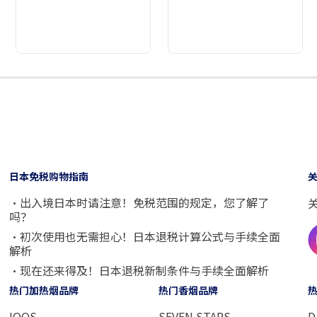
2
3
4
5
6
7
8
9
日本免税购物指南
・出入境日本时请注意！免税范围的规定，您了解了
吗？
・初次使用也无需担心！日本退税计算公式与手续全面
解析
・现在还来得及！日本退税新制条件与手续全面解析
热门加热烟品牌
热门香烟品牌
IQOS
SEVEN STARS
D