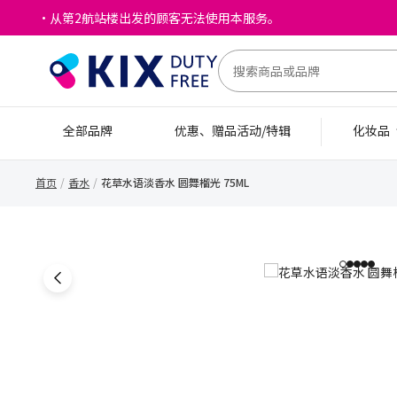
・从第2航站楼出发的顾客无法使用本服务。
全部品牌
优惠、赠品活动/特辑
化妆品
首页
香水
花草水语淡香水 圆舞榴光 75ML
1
2
3
4
5