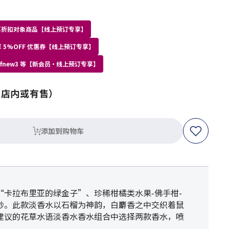
员专享折扣对象商品【线上预订专享】
 5%OFF 优惠券【线上预订专享】
kdfnew3 等【新会员・线上预订专享】
（店内或有售）
添加到购物车
卡拉布里亚的绿金子”、珍稀柑橘类水果-佛手柑-
妙。此款淡香水以石榴为神韵，白麝香之中交织着鼠
舞从建议的花草水语淡香水香水组合中选择两款香水，喷