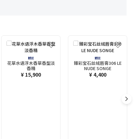
娇兰
娇兰
花草水语浮木香草香型淡
臻彩宝石丝绒唇膏306 LE
香精
NUDE SONGE
¥ 15,900
¥ 4,400