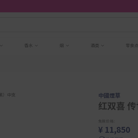
香水
烟
酒类
零食
中國煙草
红双喜 传
免税价格:
¥ 11,850