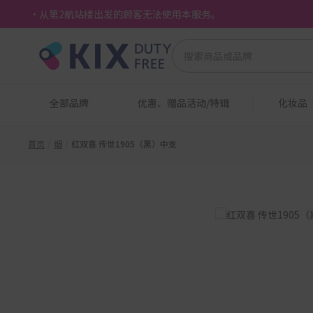
・从第2航站楼出发的顾客无法使用本服务。
全部品牌
优惠、赠品活动/特辑
化妆品
首页
烟
红双喜 传世1905（黑）中支