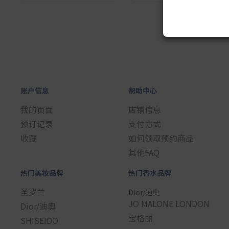
1
账户信息
帮助中心
我的页面
店铺信息
预订记录
支付方式
收藏
如何领取预约商品
其他FAQ
热门美妆品牌
热门香水品牌
圣罗兰
Dior/迪奧
JO MALONE LONDON
Dior/迪奧
宝格丽
SHISEIDO