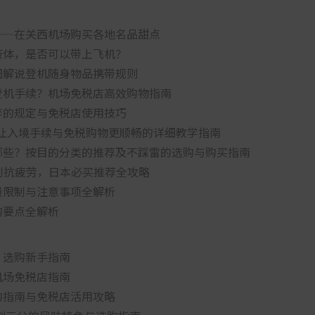
——在关西机场购买各地名品甜点
液体，是否可以带上飞机？
细解说登机随身物品携带规则
登机手续？机场免税店高效购物指南
李的规定与免税店使用技巧
要怎么用？让入境手续与免税购物更顺畅的详细教学指南
哪些？按目的分类的推荐及不踩雷的选购与购买指南
肌到抗疲劳，日本必买推荐全攻略
量限制与注意事项全解析
购要点全解析
：选购新手指南
机场免税店指南
购指南与免税店活用攻略