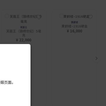
黄鹤楼
黄鹤楼–1916硬盒
芙蓉王
¥ 16,000
芙蓉王（锦绣世纪）5毫
克
¥ 22,000
香烟页面。