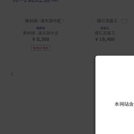
黄鹤楼
芙蓉王
黄鹤楼–漫天游中支
鑽石芙蓉王
¥ 8,500
¥ 19,400
免税店限定
本网站含