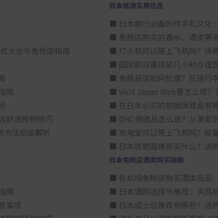
日本旅游实用信息
■ 日本旅行必备的伴手礼文化
■ 免税店购买的香水、酒类等
方式大全与免税店指南
■ 打火机可以带上飞机吗？详
■ 国际航班需提前几小时办理
南
■ 免税品该如何处理？托运行
指南
■ Visit Japan Web
点
■ 在日本必买的热销保健品有
店舒适购物技巧
■ DHC保健品怎么选？从美
用方法彻底解析
■ 充电宝可以带上飞机吗？容
■ 日本防晒霜推荐买什么？选
日本免税店酒类购买指南
■ 在机场免税店购买酒类商品
指南
■ 日本酒的选择与推荐：关西
意事项
■ 日本威士忌推荐有哪些？选