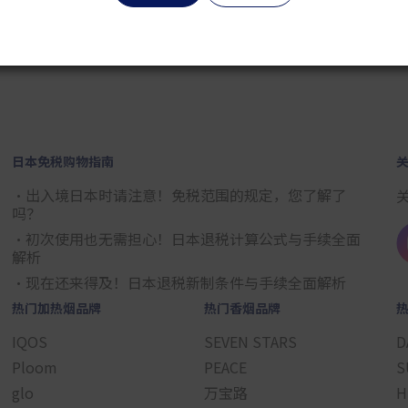
2
3
4
5
6
7
8
9
日本免税购物指南
・出入境日本时请注意！免税范围的规定，您了解了
吗？
・初次使用也无需担心！日本退税计算公式与手续全面
解析
・现在还来得及！日本退税新制条件与手续全面解析
热门加热烟品牌
热门香烟品牌
IQOS
SEVEN STARS
D
Ploom
PEACE
S
glo
万宝路
H