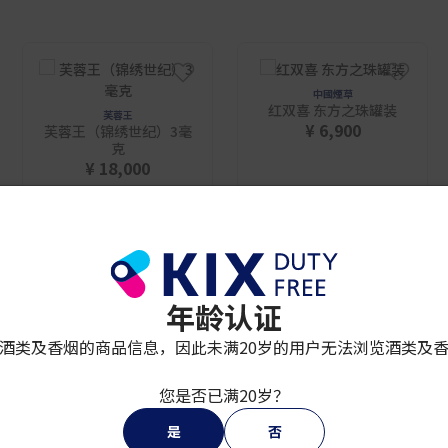
中國煙草
红双喜 东方之珠罐装
芙蓉王
¥ 6,900
芙蓉王（锦绣世纪）3毫
克
¥ 18,000
年龄认证
酒类及香烟的商品信息，因此未满20岁的用户无法浏览酒类及
您是否已满20岁？
是
否